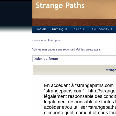
HOME
PHYSIQUE
CALCUL
PHILOSOPHIE
Connexion
Inscription
Voir les messages sans réponse
|
Voir les sujets actifs
Index du forum
strange
En accédant à “strangepaths.com” (d
“strangepaths.com”, “http://strang
légalement responsable des conditi
légalement responsable de toutes l
accéder et/ou utiliser “strangepat
n’importe quel moment et nous fer