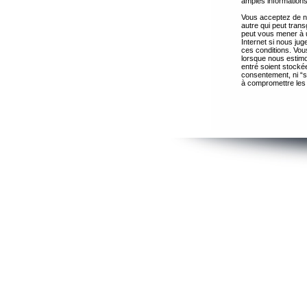
amples informations
Vous acceptez de ne
autre qui peut trans
peut vous mener à 
Internet si nous ju
ces conditions. Vous
lorsque nous estimo
entré soient stocké
consentement, ni “s
à compromettre les