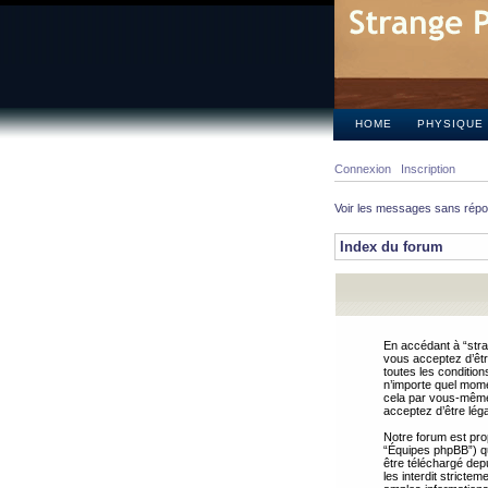
HOME
PHYSIQUE
Connexion
Inscription
Voir les messages sans rép
Index du forum
En accédant à “stra
vous acceptez d’êtr
toutes les condition
n’importe quel mome
cela par vous-même 
acceptez d’être lég
Notre forum est pro
“Équipes phpBB”) qui
être téléchargé dep
les interdit strict