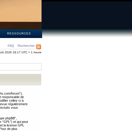
S
RESSOURCES
FAQ
Rechercher
oût 2026 18:17 UTC + 1 heure
ths.com/forum”),
nt responsable de
ifier celles-ci à
revue régulièrement
ffectués vous
oupe phpBB”,
ar “GPL”) et qui peut
 et la license GPL
Pour de plus