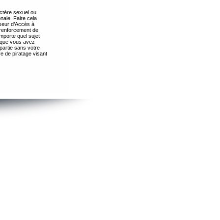
ctère sexuel ou
nale. Faire cela
seur d’Accès à
 renforcement de
importe quel sujet
s que vous avez
partie sans votre
e de piratage visant