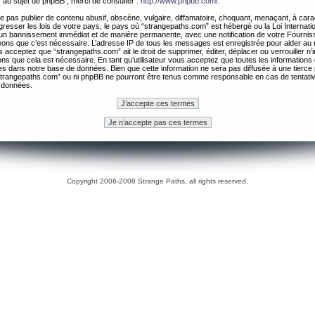
 au sujet de phpBB , merci de consulter :
http://www.phpbb.com/
.
 pas publier de contenu abusif, obscène, vulgaire, diffamatoire, choquant, menaçant, à cara
gresser les lois de votre pays, le pays où “strangepaths.com” est hébergé ou la Loi Internatio
un bannissement immédiat et de manière permanente, avec une notification de votre Fournis
geons que c’est nécessaire. L’adresse IP de tous les messages est enregistrée pour aider au
 acceptez que “strangepaths.com” ait le droit de supprimer, éditer, déplacer ou verrouiller n’
ns que cela est nécessaire. En tant qu’utilisateur vous acceptez que toutes les information
es dans notre base de données. Bien que cette information ne sera pas diffusée à une tierce 
trangepaths.com” ou ni phpBB ne pourront être tenus comme responsable en cas de tentativ
 données.
Copyright 2006-2008 Strange Paths, all rights reserved.