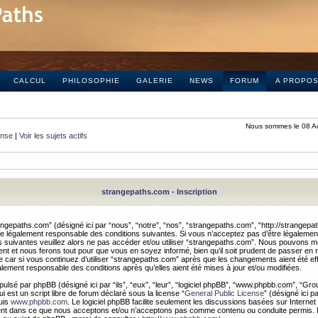
CALCUL
PHILOSOPHIE
GALERIE
NEWS
FORUM
A PROPO
Nous sommes le 08 A
onse
|
Voir les sujets actifs
strangepaths.com - Inscription
ngepaths.com” (désigné ici par “nous”, “notre”, “nos”, “strangepaths.com”, “http://strangepa
e légalement responsable des conditions suivantes. Si vous n’acceptez pas d’être légaleme
s suivantes veuillez alors ne pas accéder et/ou utiliser “strangepaths.com”. Nous pouvons mod
nt et nous ferons tout pour que vous en soyez informé, bien qu’il soit prudent de passer en 
car si vous continuez d’utiliser “strangepaths.com” après que les changements aient été e
alement responsable des conditions après qu’elles aient été mises à jour et/ou modifiées.
pulsé par phpBB (désigné ici par “ils”, “eux”, “leur”, “logiciel phpBB”, “www.phpbb.com”, “Gr
 est un script libre de forum déclaré sous la license “
General Public License
” (désigné ici p
uis
www.phpbb.com
. Le logiciel phpBB facilite seulement les discussions basées sur Internet
ement dans ce que nous acceptons et/ou n’acceptons pas comme contenu ou conduite permis. 