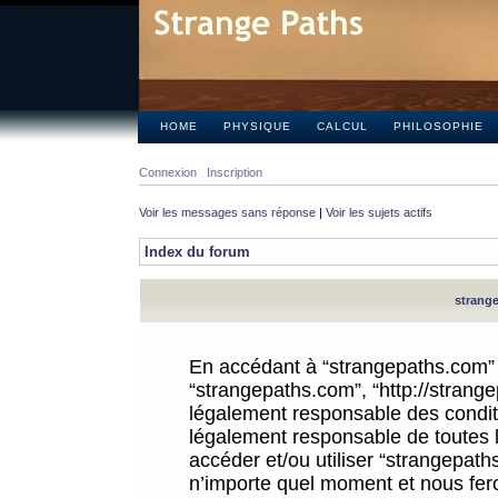
HOME
PHYSIQUE
CALCUL
PHILOSOPHIE
Connexion
Inscription
Voir les messages sans réponse
|
Voir les sujets actifs
Index du forum
strange
En accédant à “strangepaths.com” (d
“strangepaths.com”, “http://strang
légalement responsable des conditi
légalement responsable de toutes l
accéder et/ou utiliser “strangepat
n’importe quel moment et nous fer