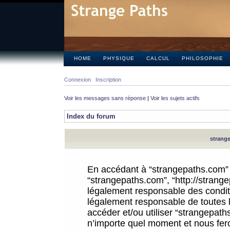
HOME
PHYSIQUE
CALCUL
PHILOSOPHIE
Connexion
Inscription
Voir les messages sans réponse
|
Voir les sujets actifs
Index du forum
strange
En accédant à “strangepaths.com” (d
“strangepaths.com”, “http://strang
légalement responsable des conditi
légalement responsable de toutes l
accéder et/ou utiliser “strangepat
n’importe quel moment et nous fer