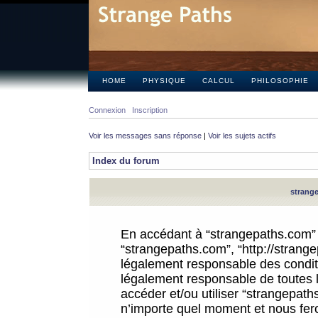
HOME
PHYSIQUE
CALCUL
PHILOSOPHIE
Connexion
Inscription
Voir les messages sans réponse
|
Voir les sujets actifs
Index du forum
strange
En accédant à “strangepaths.com” (d
“strangepaths.com”, “http://strang
légalement responsable des conditi
légalement responsable de toutes l
accéder et/ou utiliser “strangepat
n’importe quel moment et nous fer