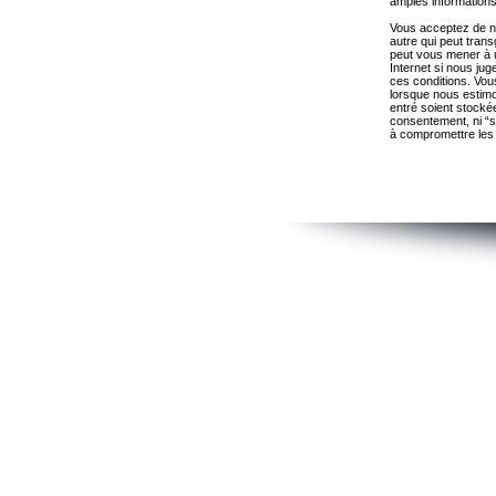
amples informations
Vous acceptez de ne
autre qui peut trans
peut vous mener à 
Internet si nous ju
ces conditions. Vous
lorsque nous estimo
entré soient stocké
consentement, ni “s
à compromettre les