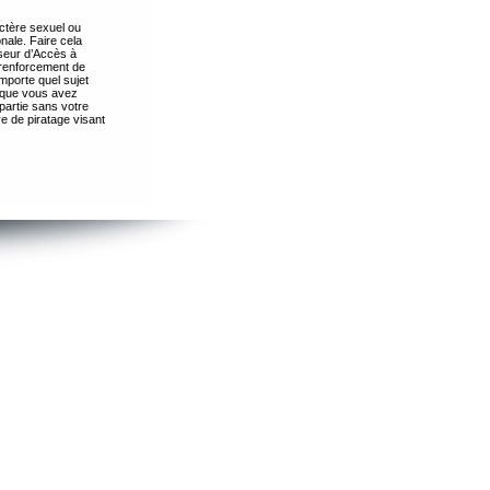
ctère sexuel ou
nale. Faire cela
seur d’Accès à
 renforcement de
importe quel sujet
s que vous avez
partie sans votre
e de piratage visant