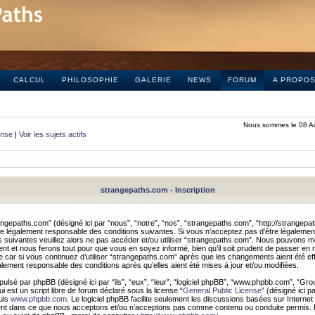
CALCUL
PHILOSOPHIE
GALERIE
NEWS
FORUM
A PROPO
Nous sommes le 08 A
onse
|
Voir les sujets actifs
strangepaths.com - Inscription
ngepaths.com” (désigné ici par “nous”, “notre”, “nos”, “strangepaths.com”, “http://strangepa
e légalement responsable des conditions suivantes. Si vous n’acceptez pas d’être légaleme
s suivantes veuillez alors ne pas accéder et/ou utiliser “strangepaths.com”. Nous pouvons mod
nt et nous ferons tout pour que vous en soyez informé, bien qu’il soit prudent de passer en 
car si vous continuez d’utiliser “strangepaths.com” après que les changements aient été e
alement responsable des conditions après qu’elles aient été mises à jour et/ou modifiées.
pulsé par phpBB (désigné ici par “ils”, “eux”, “leur”, “logiciel phpBB”, “www.phpbb.com”, “Gr
 est un script libre de forum déclaré sous la license “
General Public License
” (désigné ici p
uis
www.phpbb.com
. Le logiciel phpBB facilite seulement les discussions basées sur Internet
ement dans ce que nous acceptons et/ou n’acceptons pas comme contenu ou conduite permis. 