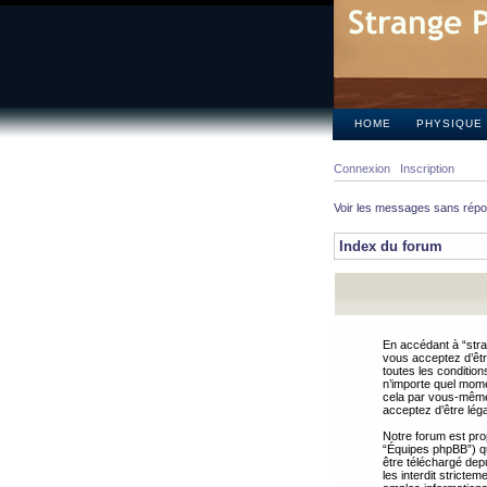
HOME
PHYSIQUE
Connexion
Inscription
Voir les messages sans rép
Index du forum
En accédant à “stra
vous acceptez d’êtr
toutes les condition
n’importe quel mome
cela par vous-même 
acceptez d’être lég
Notre forum est pro
“Équipes phpBB”) qui
être téléchargé dep
les interdit strict