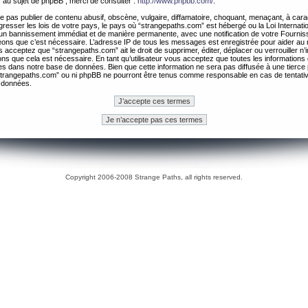
 au sujet de phpBB , merci de consulter :
http://www.phpbb.com/
.
 pas publier de contenu abusif, obscène, vulgaire, diffamatoire, choquant, menaçant, à cara
gresser les lois de votre pays, le pays où “strangepaths.com” est hébergé ou la Loi Internatio
un bannissement immédiat et de manière permanente, avec une notification de votre Fournis
geons que c’est nécessaire. L’adresse IP de tous les messages est enregistrée pour aider au
 acceptez que “strangepaths.com” ait le droit de supprimer, éditer, déplacer ou verrouiller n’
ns que cela est nécessaire. En tant qu’utilisateur vous acceptez que toutes les information
es dans notre base de données. Bien que cette information ne sera pas diffusée à une tierce 
trangepaths.com” ou ni phpBB ne pourront être tenus comme responsable en cas de tentativ
 données.
Copyright 2006-2008 Strange Paths, all rights reserved.