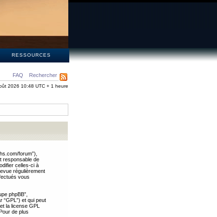
S
RESSOURCES
FAQ
Rechercher
oût 2026 10:48 UTC + 1 heure
ths.com/forum”),
nt responsable de
ifier celles-ci à
revue régulièrement
ffectués vous
oupe phpBB”,
ar “GPL”) et qui peut
 et la license GPL
Pour de plus