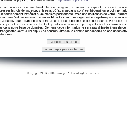
 au sujet de phpBB , merci de consulter :
http://www.phpbb.com/
.
 pas publier de contenu abusif, obscène, vulgaire, diffamatoire, choquant, menaçant, à cara
gresser les lois de votre pays, le pays où “strangepaths.com” est hébergé ou la Loi Internatio
un bannissement immédiat et de manière permanente, avec une notification de votre Fournis
geons que c’est nécessaire. L’adresse IP de tous les messages est enregistrée pour aider au
 acceptez que “strangepaths.com” ait le droit de supprimer, éditer, déplacer ou verrouiller n’
ns que cela est nécessaire. En tant qu’utilisateur vous acceptez que toutes les information
es dans notre base de données. Bien que cette information ne sera pas diffusée à une tierce 
trangepaths.com” ou ni phpBB ne pourront être tenus comme responsable en cas de tentativ
 données.
Copyright 2006-2008 Strange Paths, all rights reserved.