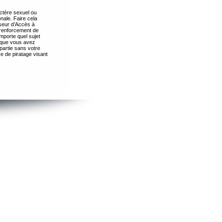
ctère sexuel ou
nale. Faire cela
seur d’Accès à
 renforcement de
importe quel sujet
s que vous avez
partie sans votre
e de piratage visant