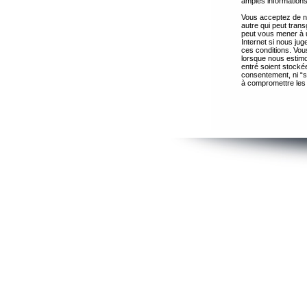
amples informations
Vous acceptez de ne
autre qui peut trans
peut vous mener à 
Internet si nous ju
ces conditions. Vous
lorsque nous estimo
entré soient stocké
consentement, ni “s
à compromettre les