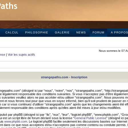
CALCUL
PHILOSOPHIE
GALERIE
NEWS
FORUM
A PROPO
Nous sommes le 07 A
onse
|
Voir les sujets actifs
strangepaths.com - Inscription
ngepaths.com” (désigné ici par “nous”, “notre”, “nos”, “strangepaths.com”, “http://strangepa
e légalement responsable des conditions suivantes. Si vous n’acceptez pas d’être légaleme
s suivantes veuillez alors ne pas accéder et/ou utiliser “strangepaths.com”. Nous pouvons mod
nt et nous ferons tout pour que vous en soyez informé, bien qu’il soit prudent de passer en 
car si vous continuez d’utiliser “strangepaths.com” après que les changements aient été e
alement responsable des conditions après qu’elles aient été mises à jour et/ou modifiées.
pulsé par phpBB (désigné ici par “ils”, “eux”, “leur”, “logiciel phpBB”, “www.phpbb.com”, “Gr
 est un script libre de forum déclaré sous la license “
General Public License
” (désigné ici p
uis
www.phpbb.com
. Le logiciel phpBB facilite seulement les discussions basées sur Internet
ement dans ce que nous acceptons et/ou n’acceptons pas comme contenu ou conduite permis. 