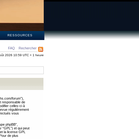
S
RESSOURCES
FAQ
Rechercher
oût 2026 10:59 UTC + 1 heure
ths.com/forum”),
nt responsable de
ifier celles-ci à
revue régulièrement
ffectués vous
oupe phpBB”,
ar “GPL”) et qui peut
 et la license GPL
Pour de plus