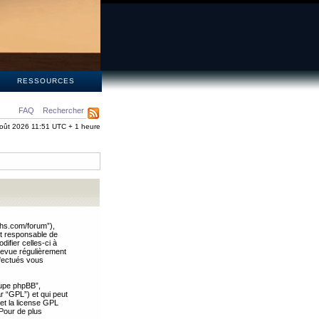
S
RESSOURCES
FAQ
Rechercher
oût 2026 11:51 UTC + 1 heure
ths.com/forum”),
nt responsable de
ifier celles-ci à
revue régulièrement
ffectués vous
oupe phpBB”,
ar “GPL”) et qui peut
 et la license GPL
Pour de plus