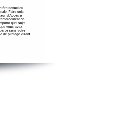
ctère sexuel ou
nale. Faire cela
seur d’Accès à
 renforcement de
importe quel sujet
s que vous avez
partie sans votre
e de piratage visant