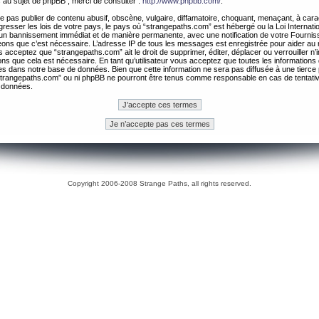
 au sujet de phpBB , merci de consulter :
http://www.phpbb.com/
.
 pas publier de contenu abusif, obscène, vulgaire, diffamatoire, choquant, menaçant, à cara
gresser les lois de votre pays, le pays où “strangepaths.com” est hébergé ou la Loi Internatio
un bannissement immédiat et de manière permanente, avec une notification de votre Fournis
geons que c’est nécessaire. L’adresse IP de tous les messages est enregistrée pour aider au
 acceptez que “strangepaths.com” ait le droit de supprimer, éditer, déplacer ou verrouiller n’
ns que cela est nécessaire. En tant qu’utilisateur vous acceptez que toutes les information
es dans notre base de données. Bien que cette information ne sera pas diffusée à une tierce 
trangepaths.com” ou ni phpBB ne pourront être tenus comme responsable en cas de tentativ
 données.
Copyright 2006-2008 Strange Paths, all rights reserved.