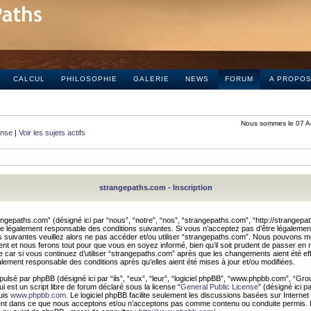
CALCUL
PHILOSOPHIE
GALERIE
NEWS
FORUM
A PROPO
Nous sommes le 07 A
onse
|
Voir les sujets actifs
strangepaths.com - Inscription
ngepaths.com” (désigné ici par “nous”, “notre”, “nos”, “strangepaths.com”, “http://strangepa
e légalement responsable des conditions suivantes. Si vous n’acceptez pas d’être légaleme
s suivantes veuillez alors ne pas accéder et/ou utiliser “strangepaths.com”. Nous pouvons mod
nt et nous ferons tout pour que vous en soyez informé, bien qu’il soit prudent de passer en 
car si vous continuez d’utiliser “strangepaths.com” après que les changements aient été e
alement responsable des conditions après qu’elles aient été mises à jour et/ou modifiées.
pulsé par phpBB (désigné ici par “ils”, “eux”, “leur”, “logiciel phpBB”, “www.phpbb.com”, “Gr
 est un script libre de forum déclaré sous la license “
General Public License
” (désigné ici p
uis
www.phpbb.com
. Le logiciel phpBB facilite seulement les discussions basées sur Internet
ement dans ce que nous acceptons et/ou n’acceptons pas comme contenu ou conduite permis. 