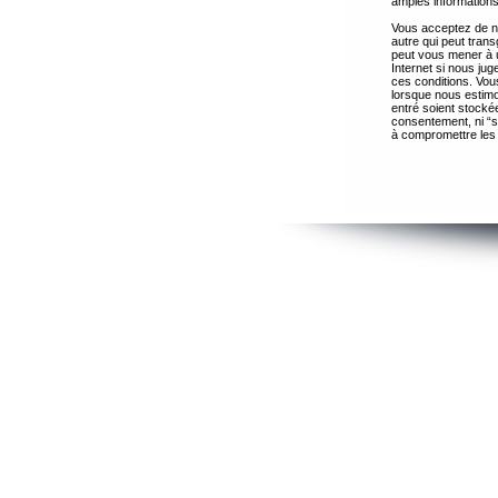
amples informations
Vous acceptez de ne
autre qui peut trans
peut vous mener à 
Internet si nous ju
ces conditions. Vous
lorsque nous estimo
entré soient stocké
consentement, ni “s
à compromettre les