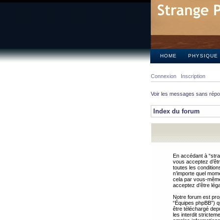
HOME
PHYSIQUE
Connexion
Inscription
Voir les messages sans rép
Index du forum
En accédant à “stra
vous acceptez d’êtr
toutes les condition
n’importe quel mome
cela par vous-même 
acceptez d’être lég
Notre forum est pro
“Équipes phpBB”) qui
être téléchargé dep
les interdit strict