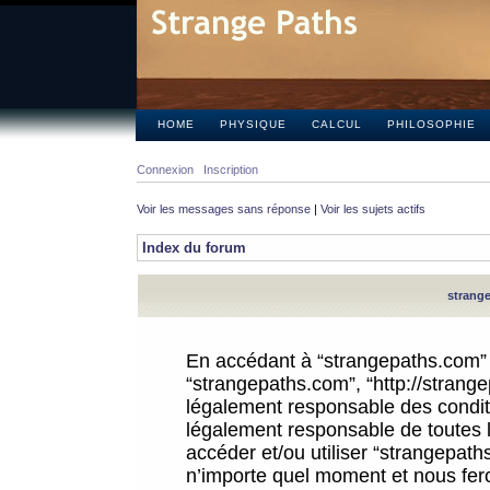
HOME
PHYSIQUE
CALCUL
PHILOSOPHIE
Connexion
Inscription
Voir les messages sans réponse
|
Voir les sujets actifs
Index du forum
strange
En accédant à “strangepaths.com” (d
“strangepaths.com”, “http://strang
légalement responsable des conditi
légalement responsable de toutes l
accéder et/ou utiliser “strangepat
n’importe quel moment et nous fer