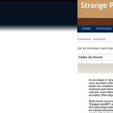
HOME
PHYSIQUE
Connexion
Inscription
Voir les messages sans rép
Index du forum
En accédant à “stra
vous acceptez d’êtr
toutes les condition
n’importe quel mome
cela par vous-même 
acceptez d’être lég
Notre forum est pro
“Équipes phpBB”) qui
être téléchargé dep
les interdit strict