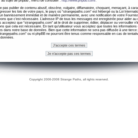
 au sujet de phpBB , merci de consulter :
http://www.phpbb.com/
.
 pas publier de contenu abusif, obscène, vulgaire, diffamatoire, choquant, menaçant, à cara
gresser les lois de votre pays, le pays où “strangepaths.com” est hébergé ou la Loi Internatio
un bannissement immédiat et de manière permanente, avec une notification de votre Fournis
geons que c’est nécessaire. L’adresse IP de tous les messages est enregistrée pour aider au
 acceptez que “strangepaths.com” ait le droit de supprimer, éditer, déplacer ou verrouiller n’
ns que cela est nécessaire. En tant qu’utilisateur vous acceptez que toutes les information
es dans notre base de données. Bien que cette information ne sera pas diffusée à une tierce 
trangepaths.com” ou ni phpBB ne pourront être tenus comme responsable en cas de tentativ
 données.
Copyright 2006-2008 Strange Paths, all rights reserved.