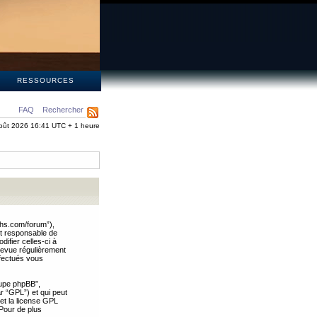
S
RESSOURCES
FAQ
Rechercher
oût 2026 16:41 UTC + 1 heure
ths.com/forum”),
nt responsable de
ifier celles-ci à
revue régulièrement
ffectués vous
oupe phpBB”,
ar “GPL”) et qui peut
 et la license GPL
Pour de plus