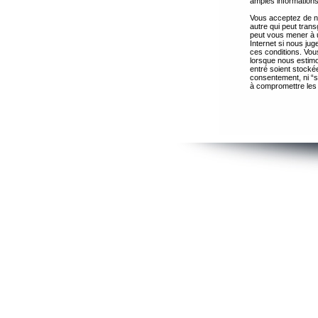
amples informations
Vous acceptez de ne
autre qui peut trans
peut vous mener à 
Internet si nous ju
ces conditions. Vous
lorsque nous estimo
entré soient stocké
consentement, ni “s
à compromettre les