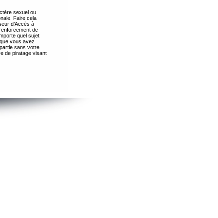
ctère sexuel ou
nale. Faire cela
seur d’Accès à
 renforcement de
importe quel sujet
s que vous avez
partie sans votre
e de piratage visant