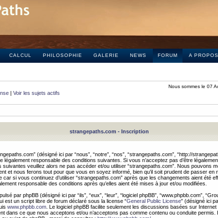
CALCUL
PHILOSOPHIE
GALERIE
NEWS
FORUM
A PROPO
Nous sommes le 07 A
onse
|
Voir les sujets actifs
strangepaths.com - Inscription
ngepaths.com” (désigné ici par “nous”, “notre”, “nos”, “strangepaths.com”, “http://strangepa
e légalement responsable des conditions suivantes. Si vous n’acceptez pas d’être légaleme
s suivantes veuillez alors ne pas accéder et/ou utiliser “strangepaths.com”. Nous pouvons mod
nt et nous ferons tout pour que vous en soyez informé, bien qu’il soit prudent de passer en 
car si vous continuez d’utiliser “strangepaths.com” après que les changements aient été e
alement responsable des conditions après qu’elles aient été mises à jour et/ou modifiées.
pulsé par phpBB (désigné ici par “ils”, “eux”, “leur”, “logiciel phpBB”, “www.phpbb.com”, “Gr
 est un script libre de forum déclaré sous la license “
General Public License
” (désigné ici p
uis
www.phpbb.com
. Le logiciel phpBB facilite seulement les discussions basées sur Internet
ement dans ce que nous acceptons et/ou n’acceptons pas comme contenu ou conduite permis. 