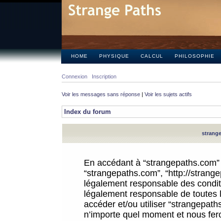
HOME
PHYSIQUE
CALCUL
PHILOSOPHIE
Connexion
Inscription
Voir les messages sans réponse
|
Voir les sujets actifs
Index du forum
strange
En accédant à “strangepaths.com” (d
“strangepaths.com”, “http://strang
légalement responsable des conditi
légalement responsable de toutes l
accéder et/ou utiliser “strangepat
n’importe quel moment et nous fer