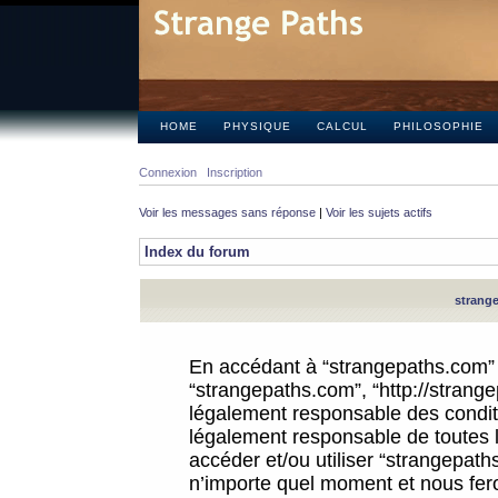
HOME
PHYSIQUE
CALCUL
PHILOSOPHIE
Connexion
Inscription
Voir les messages sans réponse
|
Voir les sujets actifs
Index du forum
strange
En accédant à “strangepaths.com” (d
“strangepaths.com”, “http://strang
légalement responsable des conditi
légalement responsable de toutes l
accéder et/ou utiliser “strangepat
n’importe quel moment et nous fer