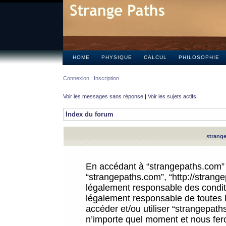
HOME
PHYSIQUE
CALCUL
PHILOSOPHIE
Connexion
Inscription
Voir les messages sans réponse
|
Voir les sujets actifs
Index du forum
strange
En accédant à “strangepaths.com” (d
“strangepaths.com”, “http://strang
légalement responsable des conditi
légalement responsable de toutes l
accéder et/ou utiliser “strangepat
n’importe quel moment et nous fer