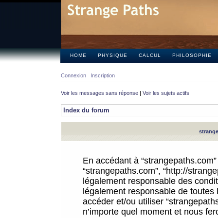
HOME
PHYSIQUE
CALCUL
PHILOSOPHIE
Connexion
Inscription
Voir les messages sans réponse
|
Voir les sujets actifs
Index du forum
strange
En accédant à “strangepaths.com” (d
“strangepaths.com”, “http://strang
légalement responsable des conditi
légalement responsable de toutes l
accéder et/ou utiliser “strangepat
n’importe quel moment et nous fer