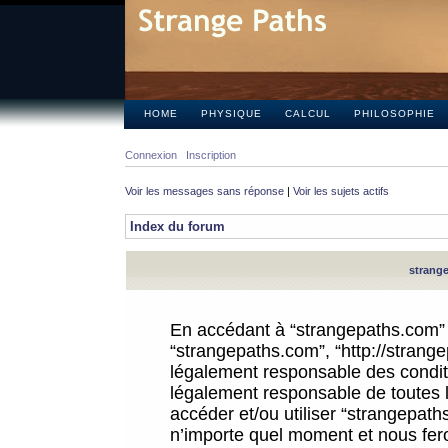
HOME
PHYSIQUE
CALCUL
PHILOSOPHIE
Connexion
Inscription
Voir les messages sans réponse
|
Voir les sujets actifs
Index du forum
strange
En accédant à “strangepaths.com” (d
“strangepaths.com”, “http://strang
légalement responsable des conditi
légalement responsable de toutes l
accéder et/ou utiliser “strangepat
n’importe quel moment et nous fer