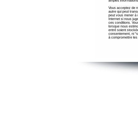
amples informations
Vous acceptez de ne
autre qui peut trans
peut vous mener à 
Internet si nous ju
ces conditions. Vous
lorsque nous estimo
entré soient stocké
consentement, ni “s
à compromettre les