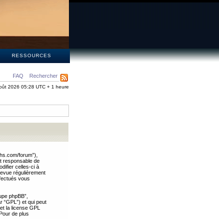
S
RESSOURCES
FAQ
Rechercher
oût 2026 05:28 UTC + 1 heure
ths.com/forum”),
nt responsable de
ifier celles-ci à
revue régulièrement
ffectués vous
oupe phpBB”,
ar “GPL”) et qui peut
 et la license GPL
Pour de plus