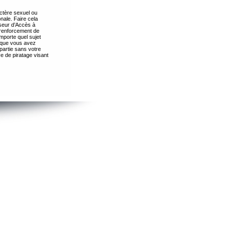
ctère sexuel ou
nale. Faire cela
seur d’Accès à
 renforcement de
importe quel sujet
s que vous avez
partie sans votre
e de piratage visant