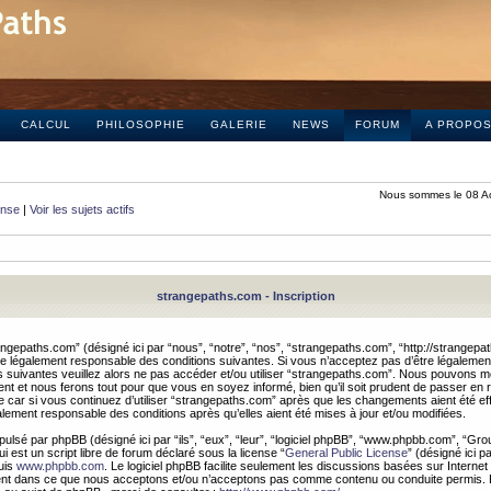
CALCUL
PHILOSOPHIE
GALERIE
NEWS
FORUM
A PROPO
Nous sommes le 08 A
onse
|
Voir les sujets actifs
strangepaths.com - Inscription
ngepaths.com” (désigné ici par “nous”, “notre”, “nos”, “strangepaths.com”, “http://strangepa
e légalement responsable des conditions suivantes. Si vous n’acceptez pas d’être légaleme
s suivantes veuillez alors ne pas accéder et/ou utiliser “strangepaths.com”. Nous pouvons mod
nt et nous ferons tout pour que vous en soyez informé, bien qu’il soit prudent de passer en 
car si vous continuez d’utiliser “strangepaths.com” après que les changements aient été e
alement responsable des conditions après qu’elles aient été mises à jour et/ou modifiées.
pulsé par phpBB (désigné ici par “ils”, “eux”, “leur”, “logiciel phpBB”, “www.phpbb.com”, “Gr
 est un script libre de forum déclaré sous la license “
General Public License
” (désigné ici p
uis
www.phpbb.com
. Le logiciel phpBB facilite seulement les discussions basées sur Internet
ement dans ce que nous acceptons et/ou n’acceptons pas comme contenu ou conduite permis. 