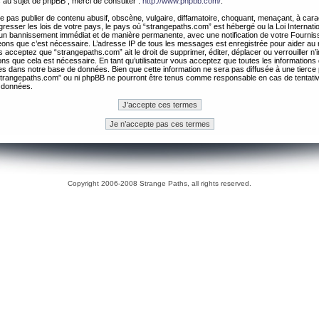
 au sujet de phpBB , merci de consulter :
http://www.phpbb.com/
.
 pas publier de contenu abusif, obscène, vulgaire, diffamatoire, choquant, menaçant, à cara
gresser les lois de votre pays, le pays où “strangepaths.com” est hébergé ou la Loi Internatio
un bannissement immédiat et de manière permanente, avec une notification de votre Fournis
geons que c’est nécessaire. L’adresse IP de tous les messages est enregistrée pour aider au
 acceptez que “strangepaths.com” ait le droit de supprimer, éditer, déplacer ou verrouiller n’
ns que cela est nécessaire. En tant qu’utilisateur vous acceptez que toutes les information
es dans notre base de données. Bien que cette information ne sera pas diffusée à une tierce 
trangepaths.com” ou ni phpBB ne pourront être tenus comme responsable en cas de tentativ
 données.
Copyright 2006-2008 Strange Paths, all rights reserved.