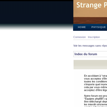
HOME
PHYSIQUE
Connexion
Inscription
Voir les messages sans rép
Index du forum
En accédant à “stra
vous acceptez d’êtr
toutes les condition
n’importe quel mome
cela par vous-même 
acceptez d’être lég
Notre forum est pro
“Équipes phpBB”) qui
être téléchargé dep
les interdit strict