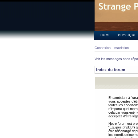
HOME
PHYSIQUE
Connexion
Inscription
Voir les messages sans rép
Index du forum
En accédant à “stra
vous acceptez d’êtr
toutes les condition
n’importe quel mome
cela par vous-même 
acceptez d’être lég
Notre forum est pro
“Équipes phpBB”) qui
être téléchargé dep
les interdit strict