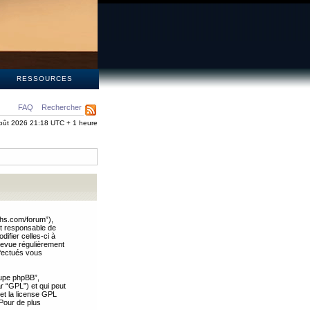
S
RESSOURCES
FAQ
Rechercher
oût 2026 21:18 UTC + 1 heure
ths.com/forum”),
nt responsable de
ifier celles-ci à
revue régulièrement
ffectués vous
oupe phpBB”,
ar “GPL”) et qui peut
 et la license GPL
Pour de plus