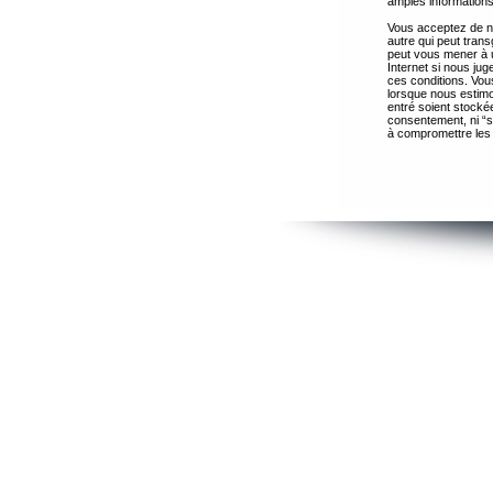
amples informations
Vous acceptez de ne
autre qui peut trans
peut vous mener à 
Internet si nous ju
ces conditions. Vous
lorsque nous estimo
entré soient stocké
consentement, ni “s
à compromettre les