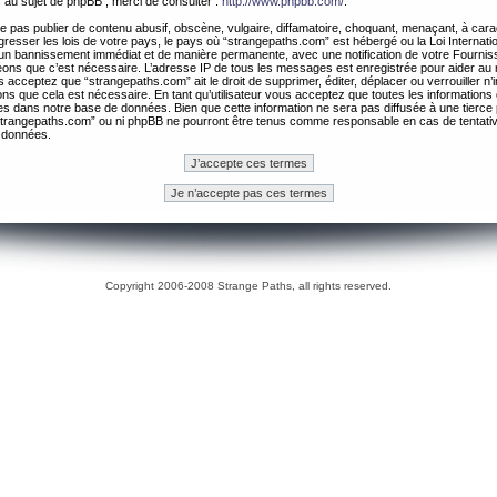
 au sujet de phpBB , merci de consulter :
http://www.phpbb.com/
.
 pas publier de contenu abusif, obscène, vulgaire, diffamatoire, choquant, menaçant, à cara
gresser les lois de votre pays, le pays où “strangepaths.com” est hébergé ou la Loi Internatio
un bannissement immédiat et de manière permanente, avec une notification de votre Fournis
geons que c’est nécessaire. L’adresse IP de tous les messages est enregistrée pour aider au
 acceptez que “strangepaths.com” ait le droit de supprimer, éditer, déplacer ou verrouiller n’
ns que cela est nécessaire. En tant qu’utilisateur vous acceptez que toutes les information
es dans notre base de données. Bien que cette information ne sera pas diffusée à une tierce 
trangepaths.com” ou ni phpBB ne pourront être tenus comme responsable en cas de tentativ
 données.
Copyright 2006-2008 Strange Paths, all rights reserved.