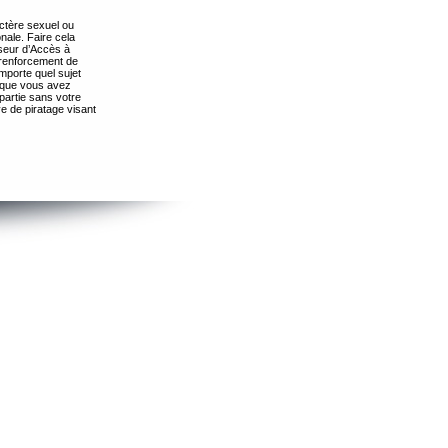
ctère sexuel ou
nale. Faire cela
seur d’Accès à
 renforcement de
importe quel sujet
s que vous avez
partie sans votre
e de piratage visant