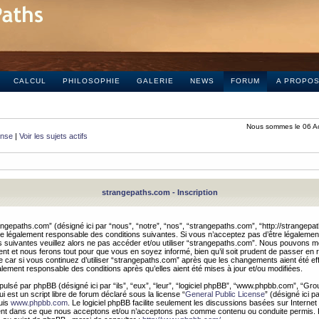
CALCUL
PHILOSOPHIE
GALERIE
NEWS
FORUM
A PROPO
Nous sommes le 06 A
onse
|
Voir les sujets actifs
strangepaths.com - Inscription
ngepaths.com” (désigné ici par “nous”, “notre”, “nos”, “strangepaths.com”, “http://strangepa
e légalement responsable des conditions suivantes. Si vous n’acceptez pas d’être légaleme
s suivantes veuillez alors ne pas accéder et/ou utiliser “strangepaths.com”. Nous pouvons mod
nt et nous ferons tout pour que vous en soyez informé, bien qu’il soit prudent de passer en 
car si vous continuez d’utiliser “strangepaths.com” après que les changements aient été e
alement responsable des conditions après qu’elles aient été mises à jour et/ou modifiées.
pulsé par phpBB (désigné ici par “ils”, “eux”, “leur”, “logiciel phpBB”, “www.phpbb.com”, “Gr
 est un script libre de forum déclaré sous la license “
General Public License
” (désigné ici p
uis
www.phpbb.com
. Le logiciel phpBB facilite seulement les discussions basées sur Internet
ement dans ce que nous acceptons et/ou n’acceptons pas comme contenu ou conduite permis. 