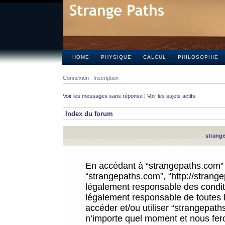
HOME
PHYSIQUE
CALCUL
PHILOSOPHIE
Connexion
Inscription
Voir les messages sans réponse
|
Voir les sujets actifs
Index du forum
strange
En accédant à “strangepaths.com” (d
“strangepaths.com”, “http://strang
légalement responsable des conditi
légalement responsable de toutes l
accéder et/ou utiliser “strangepat
n’importe quel moment et nous fer