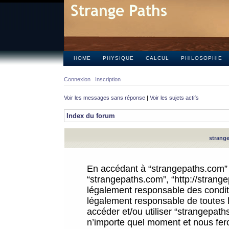
HOME
PHYSIQUE
CALCUL
PHILOSOPHIE
Connexion
Inscription
Voir les messages sans réponse
|
Voir les sujets actifs
Index du forum
strange
En accédant à “strangepaths.com” (d
“strangepaths.com”, “http://strang
légalement responsable des conditi
légalement responsable de toutes l
accéder et/ou utiliser “strangepat
n’importe quel moment et nous fer