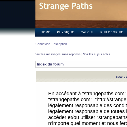
HOME
PHYSIQUE
CALCUL
PHILOSOPHIE
Connexion
Inscription
Voir les messages sans réponse
|
Voir les sujets actifs
Index du forum
strange
En accédant à “strangepaths.com” (d
“strangepaths.com”, “http://strang
légalement responsable des conditi
légalement responsable de toutes l
accéder et/ou utiliser “strangepat
n’importe quel moment et nous fer