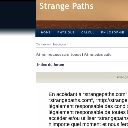
HOME
PHYSIQUE
CALCUL
PHILOSOPHIE
Connexion
Inscription
Voir les messages sans réponse
|
Voir les sujets actifs
Index du forum
strange
En accédant à “strangepaths.com” (d
“strangepaths.com”, “http://strang
légalement responsable des conditi
légalement responsable de toutes l
accéder et/ou utiliser “strangepat
n’importe quel moment et nous fer