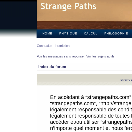
HOME
PHYSIQUE
CALCUL
PHILOSOPHIE
Connexion
Inscription
Voir les messages sans réponse
|
Voir les sujets actifs
Index du forum
strange
En accédant à “strangepaths.com” (d
“strangepaths.com”, “http://strang
légalement responsable des conditi
légalement responsable de toutes l
accéder et/ou utiliser “strangepat
n’importe quel moment et nous fer