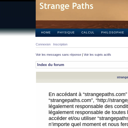
HOME
PHYSIQUE
CALCUL
PHILOSOPHIE
Connexion
Inscription
Voir les messages sans réponse
|
Voir les sujets actifs
Index du forum
strange
En accédant à “strangepaths.com” (d
“strangepaths.com”, “http://strang
légalement responsable des conditi
légalement responsable de toutes l
accéder et/ou utiliser “strangepat
n’importe quel moment et nous fer