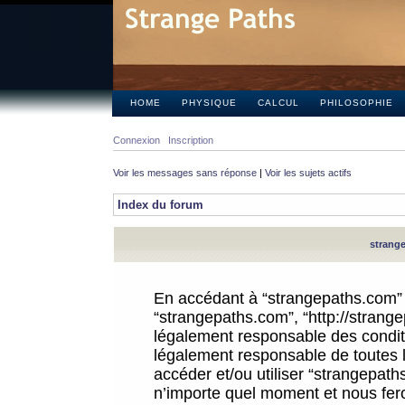
HOME
PHYSIQUE
CALCUL
PHILOSOPHIE
Connexion
Inscription
Voir les messages sans réponse
|
Voir les sujets actifs
Index du forum
strange
En accédant à “strangepaths.com” (d
“strangepaths.com”, “http://strang
légalement responsable des conditi
légalement responsable de toutes l
accéder et/ou utiliser “strangepat
n’importe quel moment et nous fer