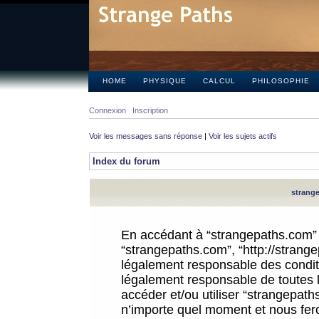
HOME
PHYSIQUE
CALCUL
PHILOSOPHIE
Connexion
Inscription
Voir les messages sans réponse
|
Voir les sujets actifs
Index du forum
strange
En accédant à “strangepaths.com” (d
“strangepaths.com”, “http://strang
légalement responsable des conditi
légalement responsable de toutes l
accéder et/ou utiliser “strangepat
n’importe quel moment et nous fer