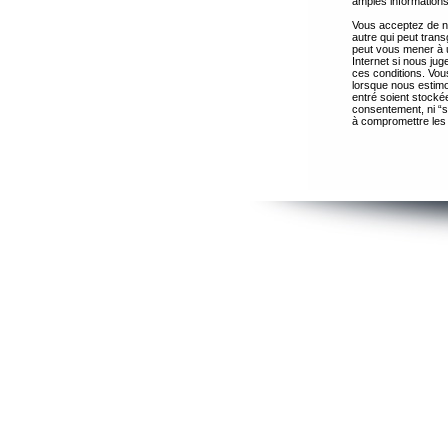
amples informations
Vous acceptez de ne
autre qui peut trans
peut vous mener à 
Internet si nous ju
ces conditions. Vous
lorsque nous estimo
entré soient stocké
consentement, ni “s
à compromettre les