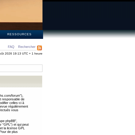
S
RESSOURCES
FAQ
Rechercher
oût 2026 19:13 UTC + 1 heure
ths.com/forum”),
nt responsable de
ifier celles-ci à
revue régulièrement
ffectués vous
oupe phpBB”,
ar “GPL”) et qui peut
 et la license GPL
Pour de plus