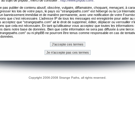
 au sujet de phpBB , merci de consulter :
http://www.phpbb.com/
.
 pas publier de contenu abusif, obscène, vulgaire, diffamatoire, choquant, menaçant, à cara
gresser les lois de votre pays, le pays où “strangepaths.com” est hébergé ou la Loi Internatio
un bannissement immédiat et de manière permanente, avec une notification de votre Fournis
geons que c’est nécessaire. L’adresse IP de tous les messages est enregistrée pour aider au
 acceptez que “strangepaths.com” ait le droit de supprimer, éditer, déplacer ou verrouiller n’
ns que cela est nécessaire. En tant qu’utilisateur vous acceptez que toutes les information
es dans notre base de données. Bien que cette information ne sera pas diffusée à une tierce 
trangepaths.com” ou ni phpBB ne pourront être tenus comme responsable en cas de tentativ
 données.
Copyright 2006-2008 Strange Paths, all rights reserved.