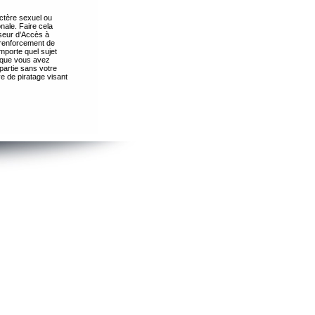
ctère sexuel ou
nale. Faire cela
seur d’Accès à
 renforcement de
importe quel sujet
s que vous avez
partie sans votre
e de piratage visant