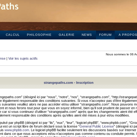
CALCUL
PHILOSOPHIE
GALERIE
NEWS
FORUM
A PROPO
Nous sommes le 06 A
onse
|
Voir les sujets actifs
strangepaths.com - Inscription
ngepaths.com” (désigné ici par “nous”, “notre”, “nos”, “strangepaths.com”, “http://strangepa
e légalement responsable des conditions suivantes. Si vous n’acceptez pas d’être légaleme
s suivantes veuillez alors ne pas accéder et/ou utiliser “strangepaths.com”. Nous pouvons mod
nt et nous ferons tout pour que vous en soyez informé, bien qu’il soit prudent de passer en 
car si vous continuez d’utiliser “strangepaths.com” après que les changements aient été e
alement responsable des conditions après qu’elles aient été mises à jour et/ou modifiées.
pulsé par phpBB (désigné ici par “ils”, “eux”, “leur”, “logiciel phpBB”, “www.phpbb.com”, “Gr
 est un script libre de forum déclaré sous la license “
General Public License
” (désigné ici p
uis
www.phpbb.com
. Le logiciel phpBB facilite seulement les discussions basées sur Internet
ement dans ce que nous acceptons et/ou n’acceptons pas comme contenu ou conduite permis. 