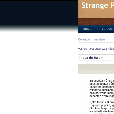
HOME
PHYSIQUE
Connexion
Inscription
Voir les messages sans rép
Index du forum
En accédant à “stra
vous acceptez d’êtr
toutes les condition
n’importe quel mome
cela par vous-même 
acceptez d’être lég
Notre forum est pro
“Équipes phpBB”) qui
être téléchargé dep
les interdit strict