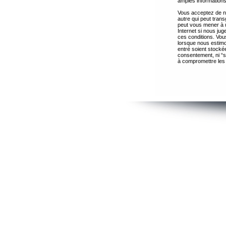
amples informations
Vous acceptez de ne
autre qui peut trans
peut vous mener à 
Internet si nous ju
ces conditions. Vous
lorsque nous estimo
entré soient stocké
consentement, ni “s
à compromettre les