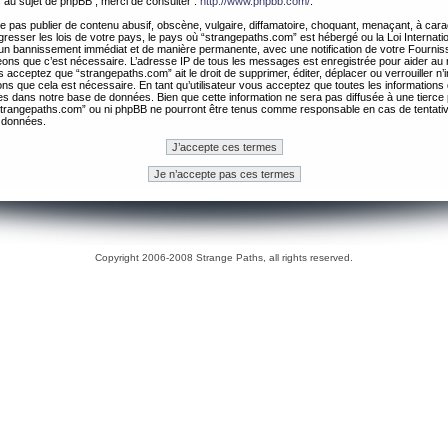
 au sujet de phpBB , merci de consulter :
http://www.phpbb.com/
.
 pas publier de contenu abusif, obscène, vulgaire, diffamatoire, choquant, menaçant, à cara
gresser les lois de votre pays, le pays où “strangepaths.com” est hébergé ou la Loi Internatio
un bannissement immédiat et de manière permanente, avec une notification de votre Fournis
geons que c’est nécessaire. L’adresse IP de tous les messages est enregistrée pour aider au
 acceptez que “strangepaths.com” ait le droit de supprimer, éditer, déplacer ou verrouiller n’
ns que cela est nécessaire. En tant qu’utilisateur vous acceptez que toutes les information
es dans notre base de données. Bien que cette information ne sera pas diffusée à une tierce 
trangepaths.com” ou ni phpBB ne pourront être tenus comme responsable en cas de tentativ
 données.
Copyright 2006-2008 Strange Paths, all rights reserved.