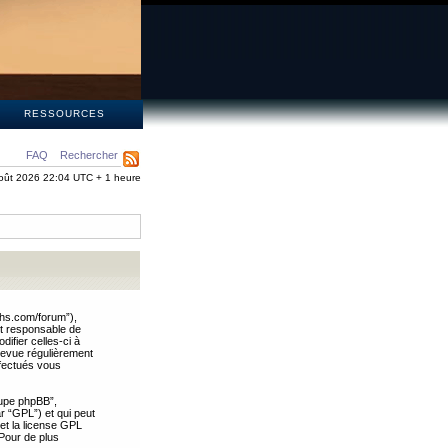
S
RESSOURCES
FAQ
Rechercher
oût 2026 22:04 UTC + 1 heure
ths.com/forum”),
nt responsable de
ifier celles-ci à
revue régulièrement
ffectués vous
oupe phpBB”,
ar “GPL”) et qui peut
 et la license GPL
Pour de plus