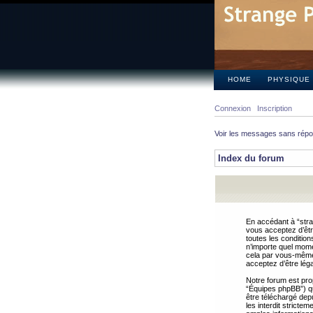
HOME
PHYSIQUE
Connexion
Inscription
Voir les messages sans rép
Index du forum
En accédant à “stra
vous acceptez d’êtr
toutes les condition
n’importe quel mome
cela par vous-même 
acceptez d’être lég
Notre forum est pro
“Équipes phpBB”) qui
être téléchargé dep
les interdit strict