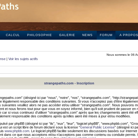
CALCUL
PHILOSOPHIE
GALERIE
NEWS
FORUM
A PROPO
Nous sommes le 06 A
onse
|
Voir les sujets actifs
strangepaths.com - Inscription
ngepaths.com” (désigné ici par “nous”, “notre”, “nos”, “strangepaths.com”, “http://strangepa
e légalement responsable des conditions suivantes. Si vous n’acceptez pas d’être légaleme
s suivantes veuillez alors ne pas accéder et/ou utiliser “strangepaths.com”. Nous pouvons mod
nt et nous ferons tout pour que vous en soyez informé, bien qu’il soit prudent de passer en 
car si vous continuez d’utiliser “strangepaths.com” après que les changements aient été e
alement responsable des conditions après qu’elles aient été mises à jour et/ou modifiées.
pulsé par phpBB (désigné ici par “ils”, “eux”, “leur”, “logiciel phpBB”, “www.phpbb.com”, “Gr
 est un script libre de forum déclaré sous la license “
General Public License
” (désigné ici p
uis
www.phpbb.com
. Le logiciel phpBB facilite seulement les discussions basées sur Internet
ement dans ce que nous acceptons et/ou n’acceptons pas comme contenu ou conduite permis. 