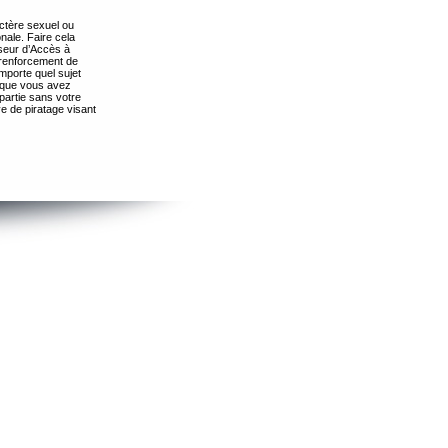
ctère sexuel ou
nale. Faire cela
seur d’Accès à
 renforcement de
importe quel sujet
s que vous avez
partie sans votre
e de piratage visant