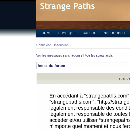
HOME
PHYSIQUE
CALCUL
PHILOSOPHIE
Connexion
Inscription
Voir les messages sans réponse
|
Voir les sujets actifs
Index du forum
strange
En accédant à “strangepaths.com” (d
“strangepaths.com”, “http://strang
légalement responsable des conditi
légalement responsable de toutes l
accéder et/ou utiliser “strangepat
n’importe quel moment et nous fer