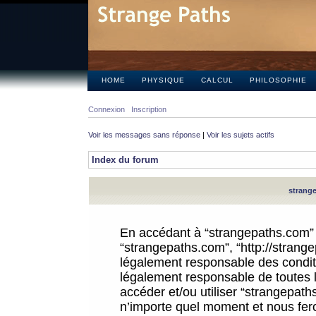
HOME
PHYSIQUE
CALCUL
PHILOSOPHIE
Connexion
Inscription
Voir les messages sans réponse
|
Voir les sujets actifs
Index du forum
strange
En accédant à “strangepaths.com” (d
“strangepaths.com”, “http://strang
légalement responsable des conditi
légalement responsable de toutes l
accéder et/ou utiliser “strangepat
n’importe quel moment et nous fer