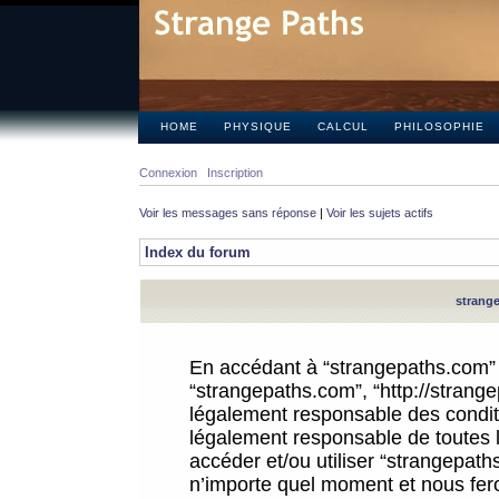
HOME
PHYSIQUE
CALCUL
PHILOSOPHIE
Connexion
Inscription
Voir les messages sans réponse
|
Voir les sujets actifs
Index du forum
strange
En accédant à “strangepaths.com” (d
“strangepaths.com”, “http://strang
légalement responsable des conditi
légalement responsable de toutes l
accéder et/ou utiliser “strangepat
n’importe quel moment et nous fer