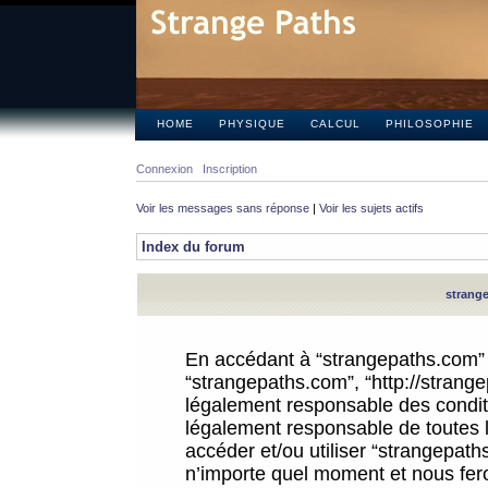
HOME
PHYSIQUE
CALCUL
PHILOSOPHIE
Connexion
Inscription
Voir les messages sans réponse
|
Voir les sujets actifs
Index du forum
strange
En accédant à “strangepaths.com” (d
“strangepaths.com”, “http://strang
légalement responsable des conditi
légalement responsable de toutes l
accéder et/ou utiliser “strangepat
n’importe quel moment et nous fer