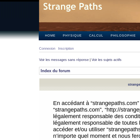
HOME
PHYSIQUE
CALCUL
PHILOSOPHIE
Connexion
Inscription
Voir les messages sans réponse
|
Voir les sujets actifs
Index du forum
strange
En accédant à “strangepaths.com” (d
“strangepaths.com”, “http://strang
légalement responsable des conditi
légalement responsable de toutes l
accéder et/ou utiliser “strangepat
n’importe quel moment et nous fer