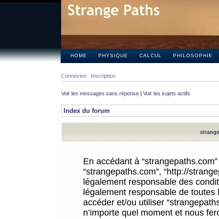
HOME
PHYSIQUE
CALCUL
PHILOSOPHIE
Connexion
Inscription
Voir les messages sans réponse
|
Voir les sujets actifs
Index du forum
strange
En accédant à “strangepaths.com” (d
“strangepaths.com”, “http://strang
légalement responsable des conditi
légalement responsable de toutes l
accéder et/ou utiliser “strangepat
n’importe quel moment et nous fer