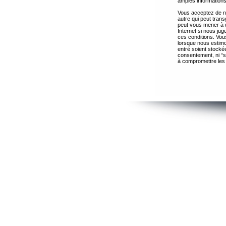
amples informations
Vous acceptez de ne
autre qui peut trans
peut vous mener à 
Internet si nous ju
ces conditions. Vous
lorsque nous estimo
entré soient stocké
consentement, ni “s
à compromettre les