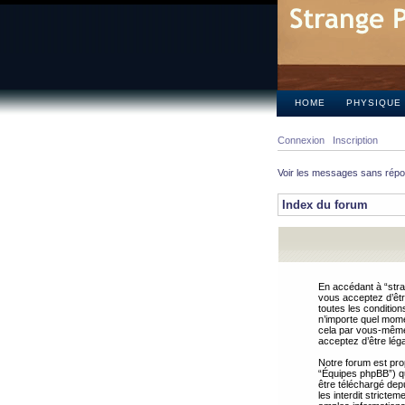
HOME
PHYSIQUE
Connexion
Inscription
Voir les messages sans rép
Index du forum
En accédant à “stra
vous acceptez d’êtr
toutes les condition
n’importe quel mome
cela par vous-même 
acceptez d’être lég
Notre forum est pro
“Équipes phpBB”) qui
être téléchargé dep
les interdit strict