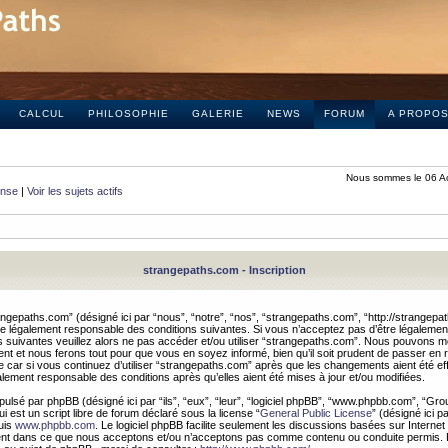
CALCUL
PHILOSOPHIE
GALERIE
NEWS
FORUM
A PROPO
Nous sommes le 06 A
onse
|
Voir les sujets actifs
strangepaths.com - Inscription
ngepaths.com” (désigné ici par “nous”, “notre”, “nos”, “strangepaths.com”, “http://strangepa
e légalement responsable des conditions suivantes. Si vous n’acceptez pas d’être légaleme
s suivantes veuillez alors ne pas accéder et/ou utiliser “strangepaths.com”. Nous pouvons mod
nt et nous ferons tout pour que vous en soyez informé, bien qu’il soit prudent de passer en 
car si vous continuez d’utiliser “strangepaths.com” après que les changements aient été e
alement responsable des conditions après qu’elles aient été mises à jour et/ou modifiées.
pulsé par phpBB (désigné ici par “ils”, “eux”, “leur”, “logiciel phpBB”, “www.phpbb.com”, “Gr
 est un script libre de forum déclaré sous la license “
General Public License
” (désigné ici p
uis
www.phpbb.com
. Le logiciel phpBB facilite seulement les discussions basées sur Internet
ement dans ce que nous acceptons et/ou n’acceptons pas comme contenu ou conduite permis. 