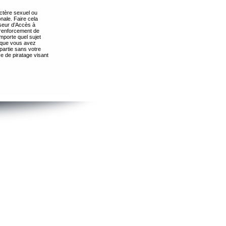
ctère sexuel ou
nale. Faire cela
seur d’Accès à
 renforcement de
importe quel sujet
s que vous avez
partie sans votre
e de piratage visant