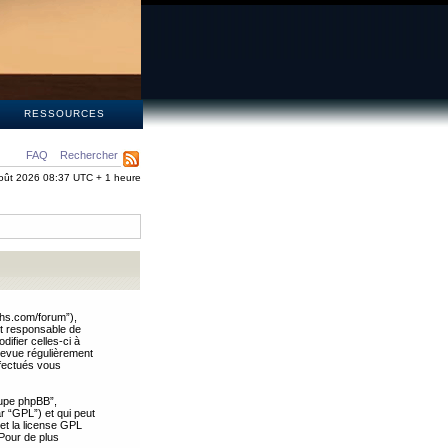
S
RESSOURCES
FAQ
Rechercher
oût 2026 08:37 UTC + 1 heure
ths.com/forum”),
nt responsable de
ifier celles-ci à
revue régulièrement
ffectués vous
oupe phpBB”,
ar “GPL”) et qui peut
 et la license GPL
Pour de plus