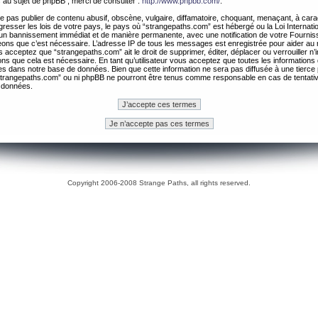
 au sujet de phpBB , merci de consulter :
http://www.phpbb.com/
.
 pas publier de contenu abusif, obscène, vulgaire, diffamatoire, choquant, menaçant, à cara
gresser les lois de votre pays, le pays où “strangepaths.com” est hébergé ou la Loi Internatio
un bannissement immédiat et de manière permanente, avec une notification de votre Fournis
geons que c’est nécessaire. L’adresse IP de tous les messages est enregistrée pour aider au
 acceptez que “strangepaths.com” ait le droit de supprimer, éditer, déplacer ou verrouiller n’
ns que cela est nécessaire. En tant qu’utilisateur vous acceptez que toutes les information
es dans notre base de données. Bien que cette information ne sera pas diffusée à une tierce 
trangepaths.com” ou ni phpBB ne pourront être tenus comme responsable en cas de tentativ
 données.
Copyright 2006-2008 Strange Paths, all rights reserved.