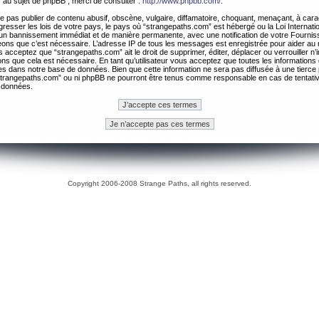
 au sujet de phpBB , merci de consulter :
http://www.phpbb.com/
.
 pas publier de contenu abusif, obscène, vulgaire, diffamatoire, choquant, menaçant, à cara
gresser les lois de votre pays, le pays où “strangepaths.com” est hébergé ou la Loi Internatio
un bannissement immédiat et de manière permanente, avec une notification de votre Fournis
geons que c’est nécessaire. L’adresse IP de tous les messages est enregistrée pour aider au
 acceptez que “strangepaths.com” ait le droit de supprimer, éditer, déplacer ou verrouiller n’
ns que cela est nécessaire. En tant qu’utilisateur vous acceptez que toutes les information
es dans notre base de données. Bien que cette information ne sera pas diffusée à une tierce 
trangepaths.com” ou ni phpBB ne pourront être tenus comme responsable en cas de tentativ
 données.
Copyright 2006-2008 Strange Paths, all rights reserved.