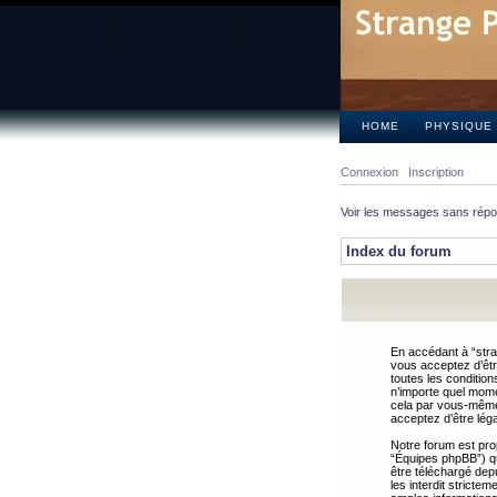
HOME
PHYSIQUE
Connexion
Inscription
Voir les messages sans rép
Index du forum
En accédant à “stra
vous acceptez d’êtr
toutes les condition
n’importe quel mome
cela par vous-même 
acceptez d’être lég
Notre forum est pro
“Équipes phpBB”) qui
être téléchargé dep
les interdit strict