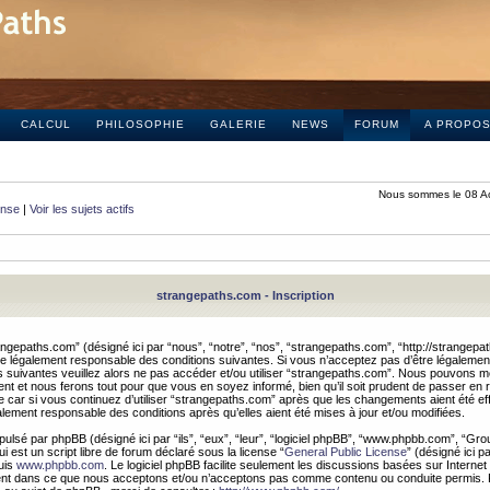
CALCUL
PHILOSOPHIE
GALERIE
NEWS
FORUM
A PROPO
Nous sommes le 08 A
onse
|
Voir les sujets actifs
strangepaths.com - Inscription
ngepaths.com” (désigné ici par “nous”, “notre”, “nos”, “strangepaths.com”, “http://strangepa
e légalement responsable des conditions suivantes. Si vous n’acceptez pas d’être légaleme
s suivantes veuillez alors ne pas accéder et/ou utiliser “strangepaths.com”. Nous pouvons mod
nt et nous ferons tout pour que vous en soyez informé, bien qu’il soit prudent de passer en 
car si vous continuez d’utiliser “strangepaths.com” après que les changements aient été e
alement responsable des conditions après qu’elles aient été mises à jour et/ou modifiées.
pulsé par phpBB (désigné ici par “ils”, “eux”, “leur”, “logiciel phpBB”, “www.phpbb.com”, “Gr
 est un script libre de forum déclaré sous la license “
General Public License
” (désigné ici p
uis
www.phpbb.com
. Le logiciel phpBB facilite seulement les discussions basées sur Internet
ement dans ce que nous acceptons et/ou n’acceptons pas comme contenu ou conduite permis. 