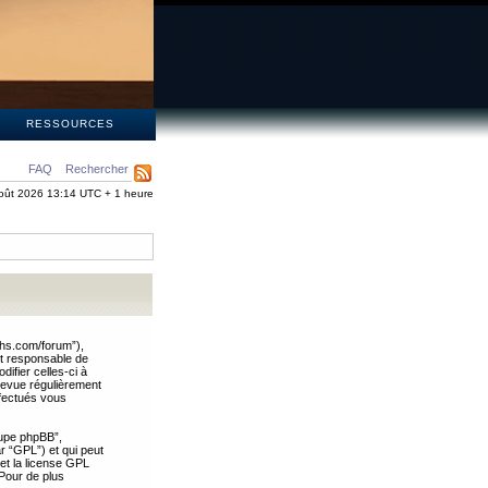
S
RESSOURCES
FAQ
Rechercher
oût 2026 13:14 UTC + 1 heure
ths.com/forum”),
nt responsable de
ifier celles-ci à
revue régulièrement
ffectués vous
oupe phpBB”,
ar “GPL”) et qui peut
 et la license GPL
Pour de plus