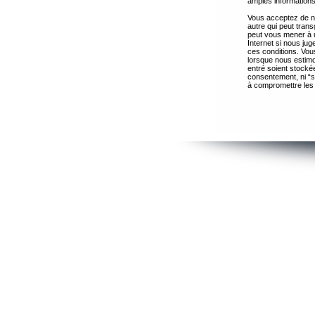
amples informations
Vous acceptez de ne
autre qui peut trans
peut vous mener à 
Internet si nous ju
ces conditions. Vous
lorsque nous estimo
entré soient stocké
consentement, ni “s
à compromettre les