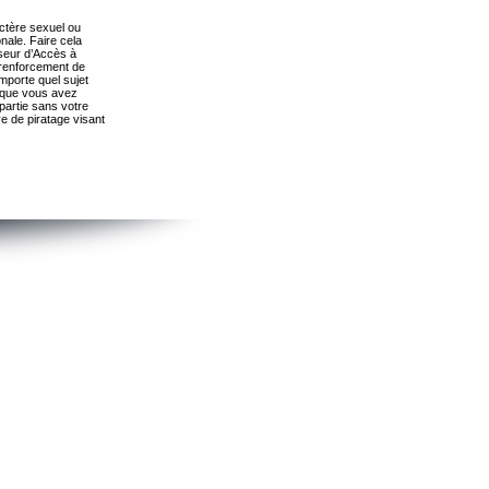
ctère sexuel ou
nale. Faire cela
seur d’Accès à
 renforcement de
importe quel sujet
s que vous avez
partie sans votre
e de piratage visant