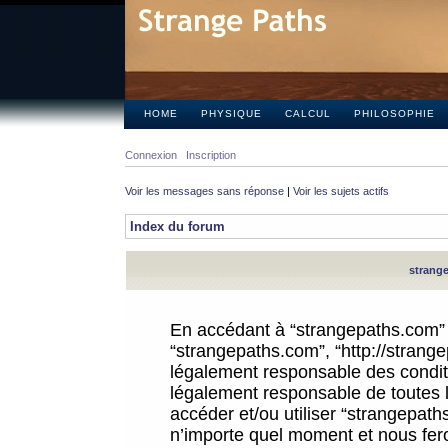
HOME
PHYSIQUE
CALCUL
PHILOSOPHIE
Connexion
Inscription
Voir les messages sans réponse
|
Voir les sujets actifs
Index du forum
strange
En accédant à “strangepaths.com” (d
“strangepaths.com”, “http://strang
légalement responsable des conditi
légalement responsable de toutes l
accéder et/ou utiliser “strangepat
n’importe quel moment et nous fer