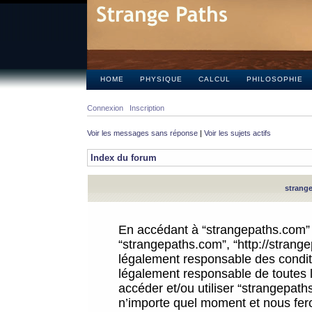
HOME
PHYSIQUE
CALCUL
PHILOSOPHIE
Connexion
Inscription
Voir les messages sans réponse
|
Voir les sujets actifs
Index du forum
strange
En accédant à “strangepaths.com” (d
“strangepaths.com”, “http://strang
légalement responsable des conditi
légalement responsable de toutes l
accéder et/ou utiliser “strangepat
n’importe quel moment et nous fer