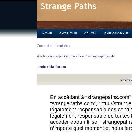
HOME
PHYSIQUE
CALCUL
PHILOSOPHIE
Connexion
Inscription
Voir les messages sans réponse
|
Voir les sujets actifs
Index du forum
strange
En accédant à “strangepaths.com” (d
“strangepaths.com”, “http://strang
légalement responsable des conditi
légalement responsable de toutes l
accéder et/ou utiliser “strangepat
n’importe quel moment et nous fer