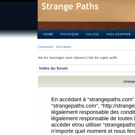
HOME
PHYSIQUE
CALCUL
PHILOSOPHIE
Connexion
Inscription
Voir les messages sans réponse
|
Voir les sujets actifs
Index du forum
strange
En accédant à “strangepaths.com” (d
“strangepaths.com”, “http://strang
légalement responsable des conditi
légalement responsable de toutes l
accéder et/ou utiliser “strangepat
n’importe quel moment et nous fer