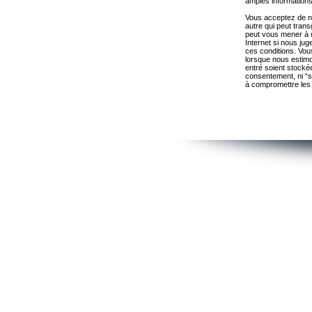
amples informations
Vous acceptez de ne
autre qui peut trans
peut vous mener à 
Internet si nous ju
ces conditions. Vous
lorsque nous estimo
entré soient stocké
consentement, ni “s
à compromettre les