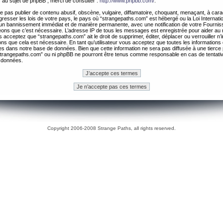
 au sujet de phpBB , merci de consulter :
http://www.phpbb.com/
.
 pas publier de contenu abusif, obscène, vulgaire, diffamatoire, choquant, menaçant, à cara
gresser les lois de votre pays, le pays où “strangepaths.com” est hébergé ou la Loi Internatio
un bannissement immédiat et de manière permanente, avec une notification de votre Fournis
geons que c’est nécessaire. L’adresse IP de tous les messages est enregistrée pour aider au
 acceptez que “strangepaths.com” ait le droit de supprimer, éditer, déplacer ou verrouiller n’
ns que cela est nécessaire. En tant qu’utilisateur vous acceptez que toutes les information
es dans notre base de données. Bien que cette information ne sera pas diffusée à une tierce 
trangepaths.com” ou ni phpBB ne pourront être tenus comme responsable en cas de tentativ
 données.
Copyright 2006-2008 Strange Paths, all rights reserved.