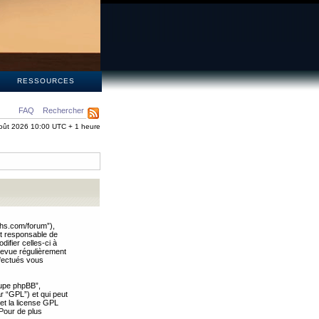
S
RESSOURCES
FAQ
Rechercher
oût 2026 10:00 UTC + 1 heure
ths.com/forum”),
nt responsable de
ifier celles-ci à
revue régulièrement
ffectués vous
oupe phpBB”,
ar “GPL”) et qui peut
 et la license GPL
Pour de plus