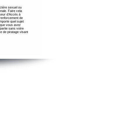
ctère sexuel ou
nale. Faire cela
seur d’Accès à
 renforcement de
importe quel sujet
s que vous avez
partie sans votre
e de piratage visant