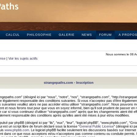
CALCUL
PHILOSOPHIE
GALERIE
NEWS
FORUM
A PROPO
Nous sommes le 08 A
onse
|
Voir les sujets actifs
strangepaths.com - Inscription
ngepaths.com” (désigné ici par “nous”, “notre”, “nos”, “strangepaths.com”, “http://strangepa
e légalement responsable des conditions suivantes. Si vous n’acceptez pas d’être légaleme
s suivantes veuillez alors ne pas accéder et/ou utiliser “strangepaths.com”. Nous pouvons mod
nt et nous ferons tout pour que vous en soyez informé, bien qu’il soit prudent de passer en 
car si vous continuez d’utiliser “strangepaths.com” après que les changements aient été e
alement responsable des conditions après qu’elles aient été mises à jour et/ou modifiées.
pulsé par phpBB (désigné ici par “ils”, “eux”, “leur”, “logiciel phpBB”, “www.phpbb.com”, “Gr
 est un script libre de forum déclaré sous la license “
General Public License
” (désigné ici p
uis
www.phpbb.com
. Le logiciel phpBB facilite seulement les discussions basées sur Internet
ement dans ce que nous acceptons et/ou n’acceptons pas comme contenu ou conduite permis. 