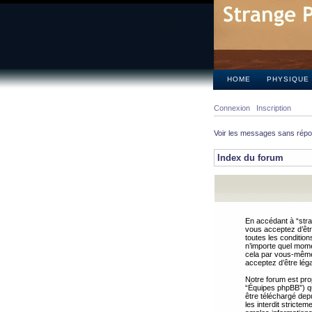
HOME
PHYSIQUE
Connexion
Inscription
Voir les messages sans rép
Index du forum
En accédant à “stra
vous acceptez d’êtr
toutes les condition
n’importe quel mome
cela par vous-même 
acceptez d’être lég
Notre forum est pro
“Équipes phpBB”) qui
être téléchargé dep
les interdit strict