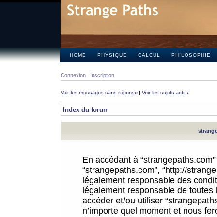
HOME
PHYSIQUE
CALCUL
PHILOSOPHIE
Connexion
Inscription
Voir les messages sans réponse
|
Voir les sujets actifs
Index du forum
strange
En accédant à “strangepaths.com” (d
“strangepaths.com”, “http://strang
légalement responsable des conditi
légalement responsable de toutes l
accéder et/ou utiliser “strangepat
n’importe quel moment et nous fer