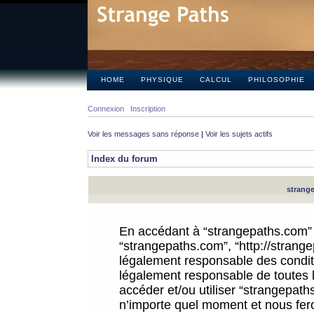
HOME
PHYSIQUE
CALCUL
PHILOSOPHIE
Connexion
Inscription
Voir les messages sans réponse
|
Voir les sujets actifs
Index du forum
strange
En accédant à “strangepaths.com” (d
“strangepaths.com”, “http://strang
légalement responsable des conditi
légalement responsable de toutes l
accéder et/ou utiliser “strangepat
n’importe quel moment et nous fer