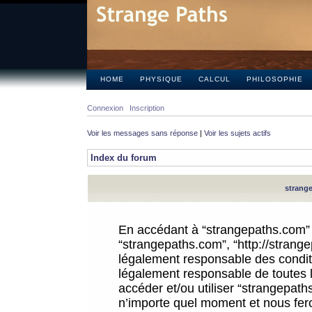
HOME
PHYSIQUE
CALCUL
PHILOSOPHIE
Connexion
Inscription
Voir les messages sans réponse
|
Voir les sujets actifs
Index du forum
strange
En accédant à “strangepaths.com” (d
“strangepaths.com”, “http://strang
légalement responsable des conditi
légalement responsable de toutes l
accéder et/ou utiliser “strangepat
n’importe quel moment et nous fer