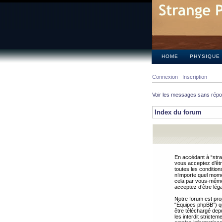
HOME
PHYSIQUE
Connexion
Inscription
Voir les messages sans rép
Index du forum
En accédant à “stra
vous acceptez d’êtr
toutes les condition
n’importe quel mome
cela par vous-même 
acceptez d’être lég
Notre forum est pro
“Équipes phpBB”) qui
être téléchargé dep
les interdit strict