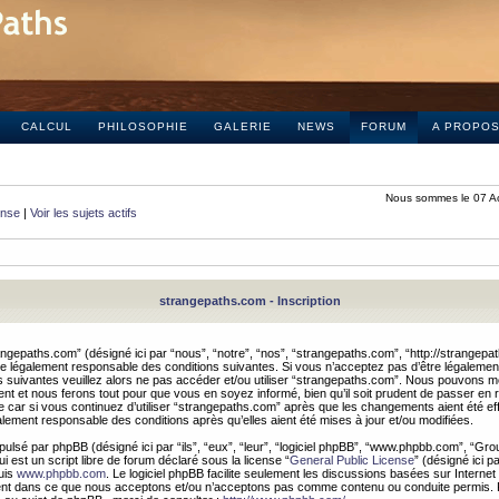
CALCUL
PHILOSOPHIE
GALERIE
NEWS
FORUM
A PROPO
Nous sommes le 07 A
onse
|
Voir les sujets actifs
strangepaths.com - Inscription
ngepaths.com” (désigné ici par “nous”, “notre”, “nos”, “strangepaths.com”, “http://strangepa
e légalement responsable des conditions suivantes. Si vous n’acceptez pas d’être légaleme
s suivantes veuillez alors ne pas accéder et/ou utiliser “strangepaths.com”. Nous pouvons mod
nt et nous ferons tout pour que vous en soyez informé, bien qu’il soit prudent de passer en 
car si vous continuez d’utiliser “strangepaths.com” après que les changements aient été e
alement responsable des conditions après qu’elles aient été mises à jour et/ou modifiées.
pulsé par phpBB (désigné ici par “ils”, “eux”, “leur”, “logiciel phpBB”, “www.phpbb.com”, “Gr
 est un script libre de forum déclaré sous la license “
General Public License
” (désigné ici p
uis
www.phpbb.com
. Le logiciel phpBB facilite seulement les discussions basées sur Internet
ement dans ce que nous acceptons et/ou n’acceptons pas comme contenu ou conduite permis. 