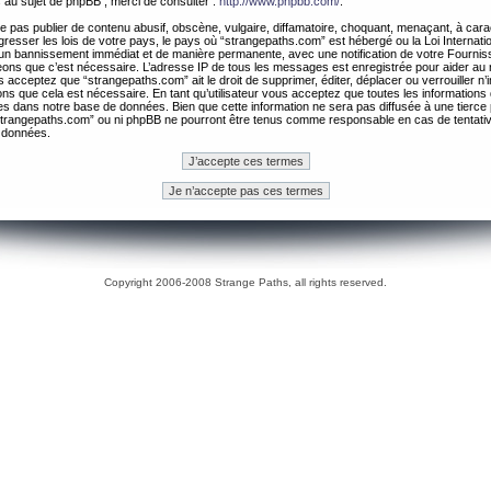
 au sujet de phpBB , merci de consulter :
http://www.phpbb.com/
.
 pas publier de contenu abusif, obscène, vulgaire, diffamatoire, choquant, menaçant, à cara
gresser les lois de votre pays, le pays où “strangepaths.com” est hébergé ou la Loi Internatio
un bannissement immédiat et de manière permanente, avec une notification de votre Fournis
geons que c’est nécessaire. L’adresse IP de tous les messages est enregistrée pour aider au
 acceptez que “strangepaths.com” ait le droit de supprimer, éditer, déplacer ou verrouiller n’
ns que cela est nécessaire. En tant qu’utilisateur vous acceptez que toutes les information
es dans notre base de données. Bien que cette information ne sera pas diffusée à une tierce 
trangepaths.com” ou ni phpBB ne pourront être tenus comme responsable en cas de tentativ
 données.
Copyright 2006-2008 Strange Paths, all rights reserved.