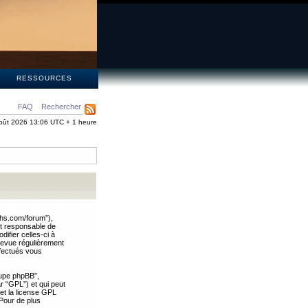
S
RESSOURCES
FAQ
Rechercher
oût 2026 13:06 UTC + 1 heure
ths.com/forum”),
nt responsable de
ifier celles-ci à
revue régulièrement
ffectués vous
oupe phpBB”,
ar “GPL”) et qui peut
 et la license GPL
Pour de plus