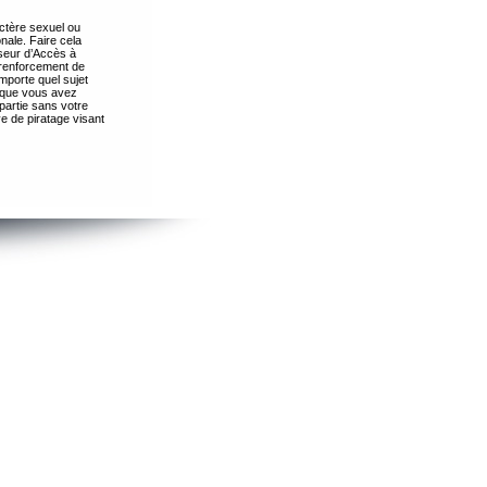
ctère sexuel ou
nale. Faire cela
seur d’Accès à
 renforcement de
importe quel sujet
s que vous avez
partie sans votre
e de piratage visant