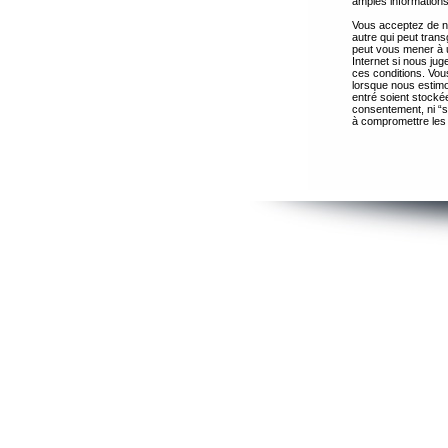
amples informations
Vous acceptez de ne
autre qui peut trans
peut vous mener à 
Internet si nous ju
ces conditions. Vous
lorsque nous estimo
entré soient stocké
consentement, ni “s
à compromettre les