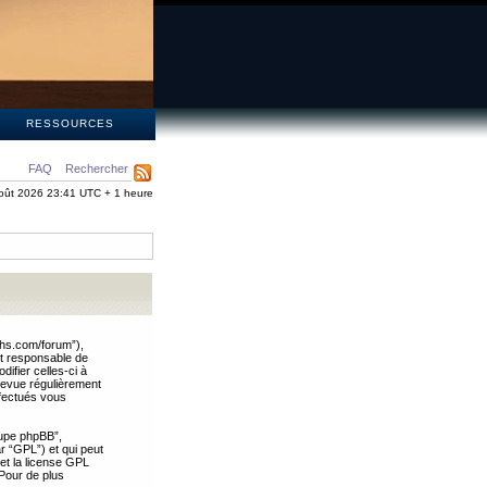
S
RESSOURCES
FAQ
Rechercher
oût 2026 23:41 UTC + 1 heure
ths.com/forum”),
nt responsable de
ifier celles-ci à
revue régulièrement
ffectués vous
oupe phpBB”,
ar “GPL”) et qui peut
 et la license GPL
Pour de plus