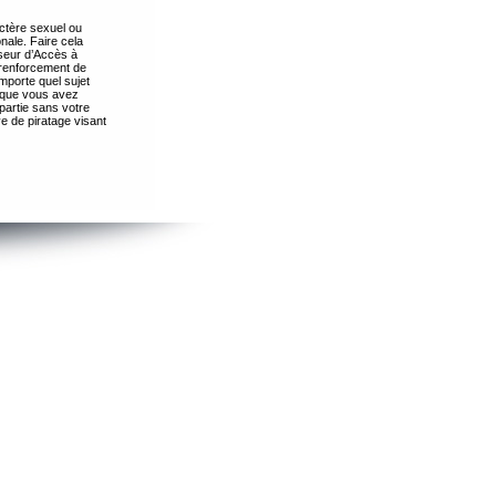
ctère sexuel ou
nale. Faire cela
seur d’Accès à
 renforcement de
importe quel sujet
s que vous avez
partie sans votre
e de piratage visant