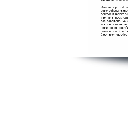
amples informations
Vous acceptez de ne
autre qui peut trans
peut vous mener à 
Internet si nous ju
ces conditions. Vous
lorsque nous estimo
entré soient stocké
consentement, ni “s
à compromettre les