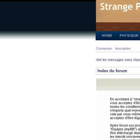
HOME
PHYSIQUE
Connexion
Inscription
Voir les messages sans rép
Index du forum
En accédant à “stra
vous acceptez d’êtr
toutes les condition
n’importe quel mome
cela par vous-même 
acceptez d’être lég
Notre forum est pro
“Équipes phpBB”) qui
être téléchargé dep
les interdit strict