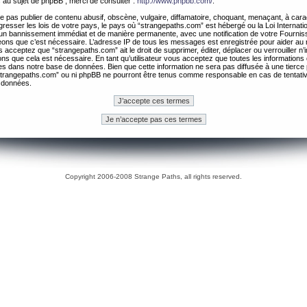
 au sujet de phpBB , merci de consulter :
http://www.phpbb.com/
.
 pas publier de contenu abusif, obscène, vulgaire, diffamatoire, choquant, menaçant, à cara
gresser les lois de votre pays, le pays où “strangepaths.com” est hébergé ou la Loi Internatio
un bannissement immédiat et de manière permanente, avec une notification de votre Fournis
geons que c’est nécessaire. L’adresse IP de tous les messages est enregistrée pour aider au
 acceptez que “strangepaths.com” ait le droit de supprimer, éditer, déplacer ou verrouiller n’
ns que cela est nécessaire. En tant qu’utilisateur vous acceptez que toutes les information
es dans notre base de données. Bien que cette information ne sera pas diffusée à une tierce 
trangepaths.com” ou ni phpBB ne pourront être tenus comme responsable en cas de tentativ
 données.
Copyright 2006-2008 Strange Paths, all rights reserved.