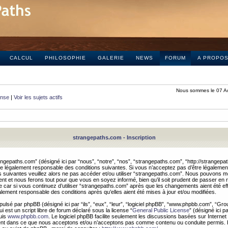
CALCUL
PHILOSOPHIE
GALERIE
NEWS
FORUM
A PROPO
Nous sommes le 07 A
onse
|
Voir les sujets actifs
strangepaths.com - Inscription
ngepaths.com” (désigné ici par “nous”, “notre”, “nos”, “strangepaths.com”, “http://strangepa
e légalement responsable des conditions suivantes. Si vous n’acceptez pas d’être légaleme
s suivantes veuillez alors ne pas accéder et/ou utiliser “strangepaths.com”. Nous pouvons mod
nt et nous ferons tout pour que vous en soyez informé, bien qu’il soit prudent de passer en 
car si vous continuez d’utiliser “strangepaths.com” après que les changements aient été e
alement responsable des conditions après qu’elles aient été mises à jour et/ou modifiées.
pulsé par phpBB (désigné ici par “ils”, “eux”, “leur”, “logiciel phpBB”, “www.phpbb.com”, “Gr
 est un script libre de forum déclaré sous la license “
General Public License
” (désigné ici p
uis
www.phpbb.com
. Le logiciel phpBB facilite seulement les discussions basées sur Internet
ement dans ce que nous acceptons et/ou n’acceptons pas comme contenu ou conduite permis. 