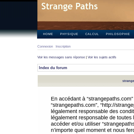
HOME
PHYSIQUE
CALCUL
PHILOSOPHIE
Connexion
Inscription
Voir les messages sans réponse
|
Voir les sujets actifs
Index du forum
strange
En accédant à “strangepaths.com” (d
“strangepaths.com”, “http://strang
légalement responsable des conditi
légalement responsable de toutes l
accéder et/ou utiliser “strangepat
n’importe quel moment et nous fer