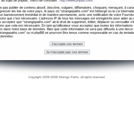
 au sujet de phpBB , merci de consulter :
http://www.phpbb.com/
.
 pas publier de contenu abusif, obscène, vulgaire, diffamatoire, choquant, menaçant, à cara
gresser les lois de votre pays, le pays où “strangepaths.com” est hébergé ou la Loi Internatio
un bannissement immédiat et de manière permanente, avec une notification de votre Fournis
geons que c’est nécessaire. L’adresse IP de tous les messages est enregistrée pour aider au
 acceptez que “strangepaths.com” ait le droit de supprimer, éditer, déplacer ou verrouiller n’
ns que cela est nécessaire. En tant qu’utilisateur vous acceptez que toutes les information
es dans notre base de données. Bien que cette information ne sera pas diffusée à une tierce 
trangepaths.com” ou ni phpBB ne pourront être tenus comme responsable en cas de tentativ
 données.
Copyright 2006-2008 Strange Paths, all rights reserved.