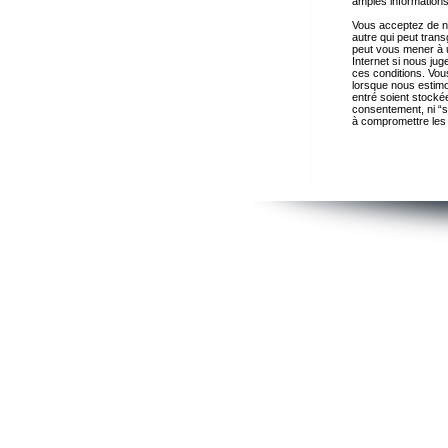
amples informations
Vous acceptez de ne
autre qui peut trans
peut vous mener à 
Internet si nous ju
ces conditions. Vous
lorsque nous estimo
entré soient stocké
consentement, ni “s
à compromettre les