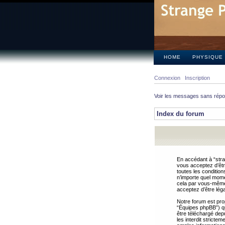
HOME
PHYSIQUE
Connexion
Inscription
Voir les messages sans rép
Index du forum
En accédant à “stra
vous acceptez d’êtr
toutes les condition
n’importe quel mome
cela par vous-même 
acceptez d’être lég
Notre forum est pro
“Équipes phpBB”) qui
être téléchargé dep
les interdit strict