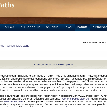
CALCUL
PHILOSOPHIE
GALERIE
NEWS
FORUM
A PROPO
Nous sommes le 08 A
onse
|
Voir les sujets actifs
strangepaths.com - Inscription
ngepaths.com” (désigné ici par “nous”, “notre”, “nos”, “strangepaths.com”, “http://strangepa
e légalement responsable des conditions suivantes. Si vous n’acceptez pas d’être légaleme
s suivantes veuillez alors ne pas accéder et/ou utiliser “strangepaths.com”. Nous pouvons mod
nt et nous ferons tout pour que vous en soyez informé, bien qu’il soit prudent de passer en 
car si vous continuez d’utiliser “strangepaths.com” après que les changements aient été e
alement responsable des conditions après qu’elles aient été mises à jour et/ou modifiées.
pulsé par phpBB (désigné ici par “ils”, “eux”, “leur”, “logiciel phpBB”, “www.phpbb.com”, “Gr
 est un script libre de forum déclaré sous la license “
General Public License
” (désigné ici p
uis
www.phpbb.com
. Le logiciel phpBB facilite seulement les discussions basées sur Internet
ement dans ce que nous acceptons et/ou n’acceptons pas comme contenu ou conduite permis. 