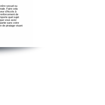
ctère sexuel ou
nale. Faire cela
seur d’Accès à
 renforcement de
importe quel sujet
s que vous avez
partie sans votre
e de piratage visant