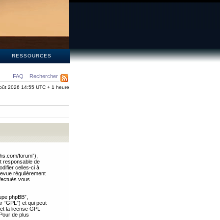
S
RESSOURCES
FAQ
Rechercher
oût 2026 14:55 UTC + 1 heure
ths.com/forum”),
nt responsable de
ifier celles-ci à
revue régulièrement
ffectués vous
oupe phpBB”,
ar “GPL”) et qui peut
 et la license GPL
Pour de plus