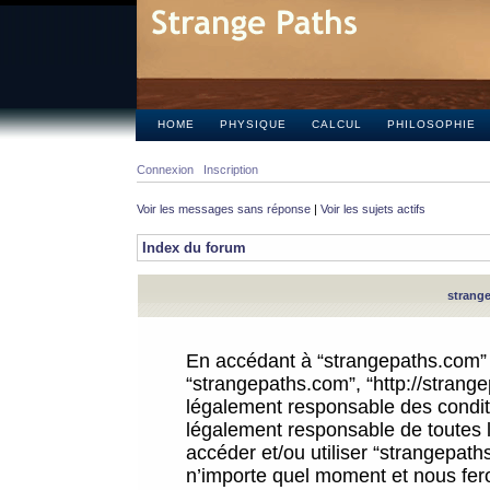
HOME
PHYSIQUE
CALCUL
PHILOSOPHIE
Connexion
Inscription
Voir les messages sans réponse
|
Voir les sujets actifs
Index du forum
strange
En accédant à “strangepaths.com” (d
“strangepaths.com”, “http://strang
légalement responsable des conditi
légalement responsable de toutes l
accéder et/ou utiliser “strangepat
n’importe quel moment et nous fer