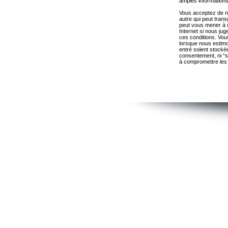
amples informations
Vous acceptez de ne
autre qui peut trans
peut vous mener à 
Internet si nous ju
ces conditions. Vous
lorsque nous estimo
entré soient stocké
consentement, ni “s
à compromettre les