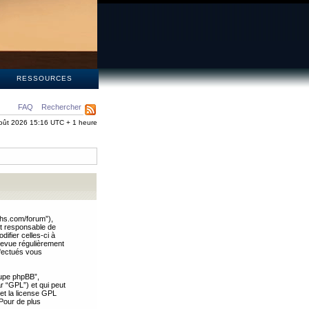
S
RESSOURCES
FAQ
Rechercher
oût 2026 15:16 UTC + 1 heure
ths.com/forum”),
nt responsable de
ifier celles-ci à
revue régulièrement
ffectués vous
oupe phpBB”,
ar “GPL”) et qui peut
 et la license GPL
Pour de plus