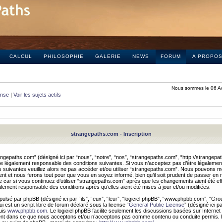
CALCUL
PHILOSOPHIE
GALERIE
NEWS
FORUM
A PROPO
Nous sommes le 06 A
onse
|
Voir les sujets actifs
strangepaths.com - Inscription
ngepaths.com” (désigné ici par “nous”, “notre”, “nos”, “strangepaths.com”, “http://strangepa
e légalement responsable des conditions suivantes. Si vous n’acceptez pas d’être légaleme
s suivantes veuillez alors ne pas accéder et/ou utiliser “strangepaths.com”. Nous pouvons mod
nt et nous ferons tout pour que vous en soyez informé, bien qu’il soit prudent de passer en 
car si vous continuez d’utiliser “strangepaths.com” après que les changements aient été e
alement responsable des conditions après qu’elles aient été mises à jour et/ou modifiées.
pulsé par phpBB (désigné ici par “ils”, “eux”, “leur”, “logiciel phpBB”, “www.phpbb.com”, “Gr
 est un script libre de forum déclaré sous la license “
General Public License
” (désigné ici p
uis
www.phpbb.com
. Le logiciel phpBB facilite seulement les discussions basées sur Internet
ement dans ce que nous acceptons et/ou n’acceptons pas comme contenu ou conduite permis. 