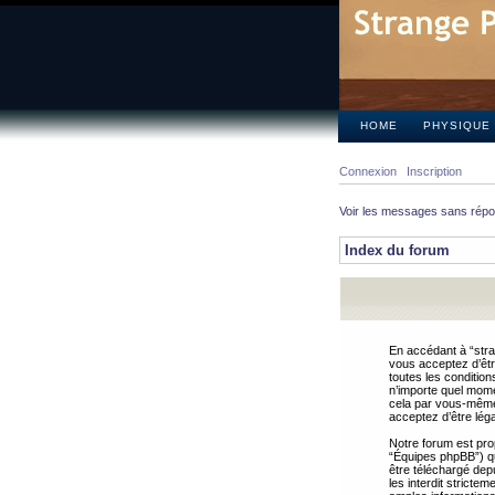
HOME
PHYSIQUE
Connexion
Inscription
Voir les messages sans rép
Index du forum
En accédant à “stra
vous acceptez d’êtr
toutes les condition
n’importe quel mome
cela par vous-même 
acceptez d’être lég
Notre forum est pro
“Équipes phpBB”) qui
être téléchargé dep
les interdit strict