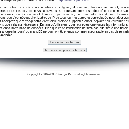
 au sujet de phpBB , merci de consulter :
http://www.phpbb.com/
.
 pas publier de contenu abusif, obscène, vulgaire, diffamatoire, choquant, menaçant, à cara
gresser les lois de votre pays, le pays où “strangepaths.com” est hébergé ou la Loi Internatio
un bannissement immédiat et de manière permanente, avec une notification de votre Fournis
geons que c’est nécessaire. L’adresse IP de tous les messages est enregistrée pour aider au
 acceptez que “strangepaths.com” ait le droit de supprimer, éditer, déplacer ou verrouiller n’
ns que cela est nécessaire. En tant qu’utilisateur vous acceptez que toutes les information
es dans notre base de données. Bien que cette information ne sera pas diffusée à une tierce 
trangepaths.com” ou ni phpBB ne pourront être tenus comme responsable en cas de tentativ
 données.
Copyright 2006-2008 Strange Paths, all rights reserved.