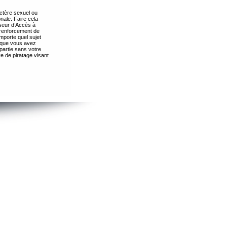
ctère sexuel ou
nale. Faire cela
seur d’Accès à
 renforcement de
importe quel sujet
s que vous avez
partie sans votre
e de piratage visant