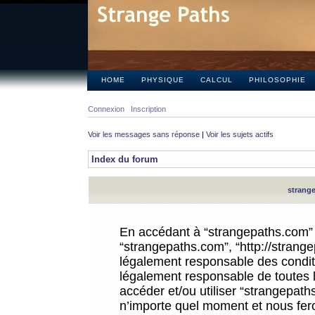
HOME
PHYSIQUE
CALCUL
PHILOSOPHIE
Connexion
Inscription
Voir les messages sans réponse
|
Voir les sujets actifs
Index du forum
strange
En accédant à “strangepaths.com” (d
“strangepaths.com”, “http://strang
légalement responsable des conditi
légalement responsable de toutes l
accéder et/ou utiliser “strangepat
n’importe quel moment et nous fer